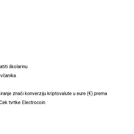
titi školarinu
včanika.
siranje znači konverziju kriptovalute u eure (€) prema
Cek tvrtke Electrocoin.