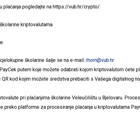
 plaćanja pogledajte na https://vub.hr/crypto/.
 školarine kriptovalutama.
e:
 cjelokupne školarine šalje se na e-mail:
rhorn@vub.hr
u PayCek putem koje možete odabrati kojom kriptovalutom ćete pla
e QR kod kojim možete sredstva prebaciti s Vašega digitalnog no
iptovalute pri plaćanjima školarine Veleučilištu u Bjelovaru. Proce
 se preko platforme za procesiranje plaćanja u kriptovalutama Pay