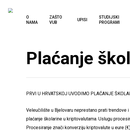
Skip
to
O
ZAŠTO
STUDIJSKI
UPISI
main
NAMA
VUB
PROGRAMI
content
Plaćanje ško
PRVI U HRVATSKOJ UVODIMO PLAĆANJE ŠKOLA
Veleučilište u Bjelovaru neprestano prati trendov
plaćanje školarine u kriptovalutama. Uslugu procesira
Procesiranje znači konverziju kriptovalute u eure (€