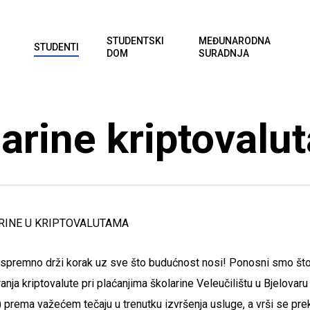
STUDENTSKI
MEĐUNARODNA
STUDENTI
DOM
SURADNJA
larine kriptovalu
RINE U KRIPTOVALUTAMA
e i spremno drži korak uz sve što budućnost nosi! Ponosni smo 
nja kriptovalute pri plaćanjima školarine Veleučilištu u Bjelovaru
) prema važećem tečaju u trenutku izvršenja usluge, a vrši se pre