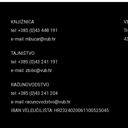
KNJIŽNICA
V
tel: +385 (0)43 448 191
Tr
e-mail: mbucar@vub.hr
4
TAJNIŠTVO
tel: +385 (0)43 241 191
e-mail: zbilic@vub.hr
RAČUNOVODSTVO
tel: +385 (0)43 241 204
e-mail: racunovodstvo@vub.hr
IBAN VELEUČILIŠTA: HR2324020061100525045