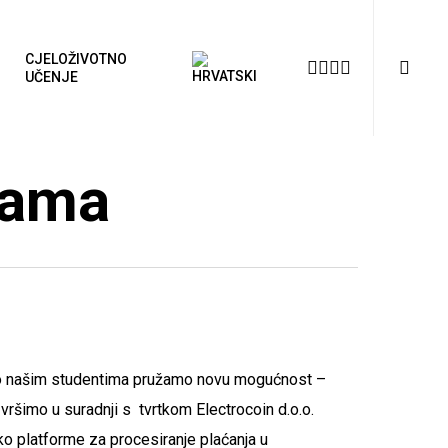
searc
CJELOŽIVOTNO
FACEBOOK
INSTAGRAM
TIKTOK
YOUTUBE
UČENJE
tama
što našim studentima pružamo novu mogućnost –
 vršimo u suradnji s tvrtkom Electrocoin d.o.o.
ko platforme za procesiranje plaćanja u