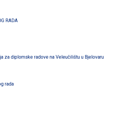
OG RADA
a za diplomske radove na Veleučilištu u Bjelovaru
og rada