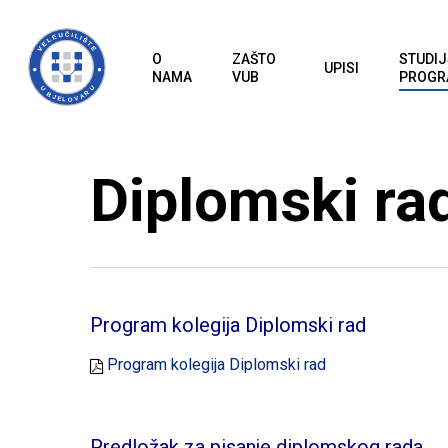
Skip
to
O
ZAŠTO
STUDIJ
UPISI
main
NAMA
VUB
PROGR
content
Diplomski rad
Program kolegija Diplomski rad
Program kolegija Diplomski rad
Predložak za pisanje diplomskog rada