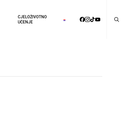
searc
CJELOŽIVOTNO
FACEBOOK
INSTAGRAM
TIKTOK
YOUTUBE
UČENJE