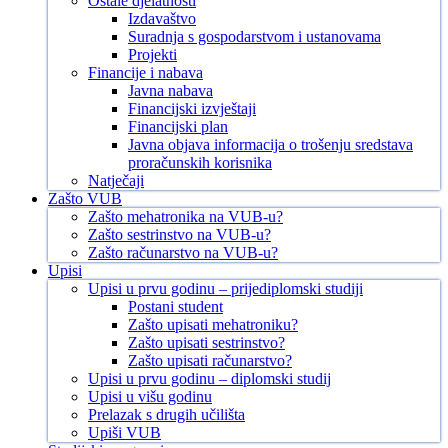
Ostale djelatnosti
Izdavaštvo
Suradnja s gospodarstvom i ustanovama
Projekti
Financije i nabava
Javna nabava
Financijski izvještaji
Financijski plan
Javna objava informacija o trošenju sredstava
proračunskih korisnika
Natječaji
Zašto VUB
Zašto mehatronika na VUB-u?
Zašto sestrinstvo na VUB-u?
Zašto računarstvo na VUB-u?
Upisi
Upisi u prvu godinu – prijediplomski studiji
Postani student
Zašto upisati mehatroniku?
Zašto upisati sestrinstvo?
Zašto upisati računarstvo?
Upisi u prvu godinu – diplomski studij
Upisi u višu godinu
Prelazak s drugih učilišta
Upiši VUB