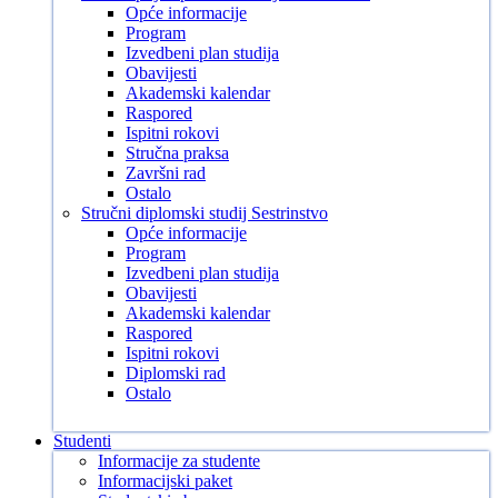
Opće informacije
Program
Izvedbeni plan studija
Obavijesti
Akademski kalendar
Raspored
Ispitni rokovi
Stručna praksa
Završni rad
Ostalo
Stručni diplomski studij Sestrinstvo
Opće informacije
Program
Izvedbeni plan studija
Obavijesti
Akademski kalendar
Raspored
Ispitni rokovi
Diplomski rad
Ostalo
Studenti
Informacije za studente
Informacijski paket