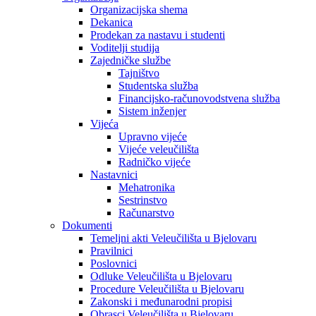
Organizacijska shema
Dekanica
Prodekan za nastavu i studenti
Voditelji studija
Zajedničke službe
Tajništvo
Studentska služba
Financijsko-računovodstvena služba
Sistem inženjer
Vijeća
Upravno vijeće
Vijeće veleučilišta
Radničko vijeće
Nastavnici
Mehatronika
Sestrinstvo
Računarstvo
Dokumenti
Temeljni akti Veleučilišta u Bjelovaru
Pravilnici
Poslovnici
Odluke Veleučilišta u Bjelovaru
Procedure Veleučilišta u Bjelovaru
Zakonski i međunarodni propisi
Obrasci Veleučilišta u Bjelovaru