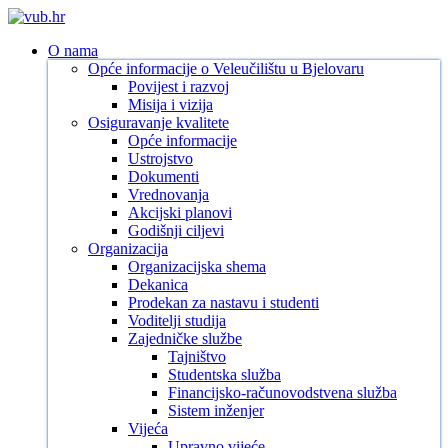
Skip
to
search
Menu
O nama
main
Opće informacije o Veleučilištu u Bjelovaru
content
Povijest i razvoj
Misija i vizija
Osiguravanje kvalitete
Opće informacije
Ustrojstvo
Dokumenti
Vrednovanja
Akcijski planovi
Godišnji ciljevi
Organizacija
Organizacijska shema
Dekanica
Prodekan za nastavu i studenti
Voditelji studija
Zajedničke službe
Tajništvo
Studentska služba
Financijsko-računovodstvena služba
Sistem inženjer
Vijeća
Upravno vijeće