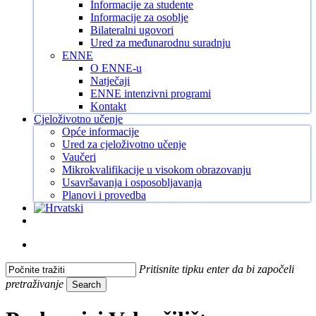
Informacije za studente
Informacije za osoblje
Bilateralni ugovori
Ured za međunarodnu suradnju
ENNE
O ENNE-u
Natječaji
ENNE intenzivni programi
Kontakt
Cjeloživotno učenje
Opće informacije
Ured za cjeloživotno učenje
Vaučeri
Mikrokvalifikacije u visokom obrazovanju
Usavršavanja i osposobljavanja
Planovi i provedba
Facebook
Instagram
Tiktok
Youtube
search
Pritisnite tipku enter da bi započeli
pretraživanje
Search
Close
Search