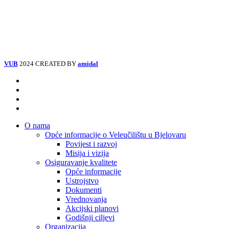
VUB
2024 CREATED BY
amidal
Facebook
Instagram
Tiktok
Youtube
Close
O nama
Menu
Opće informacije o Veleučilištu u Bjelovaru
Povijest i razvoj
Misija i vizija
Osiguravanje kvalitete
Opće informacije
Ustrojstvo
Dokumenti
Vrednovanja
Akcijski planovi
Godišnji ciljevi
Organizacija