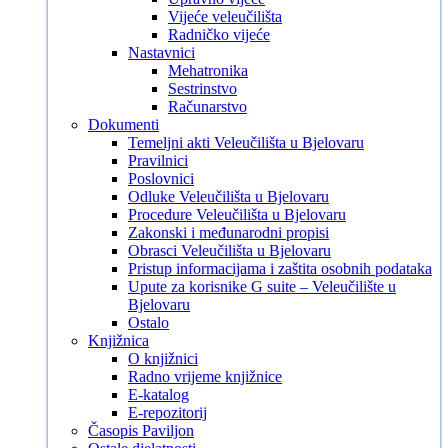
Vijeće veleučilišta
Radničko vijeće
Nastavnici
Mehatronika
Sestrinstvo
Računarstvo
Dokumenti
Temeljni akti Veleučilišta u Bjelovaru
Pravilnici
Poslovnici
Odluke Veleučilišta u Bjelovaru
Procedure Veleučilišta u Bjelovaru
Zakonski i međunarodni propisi
Obrasci Veleučilišta u Bjelovaru
Pristup informacijama i zaštita osobnih podataka
Upute za korisnike G suite – Veleučilište u
Bjelovaru
Ostalo
Knjižnica
O knjižnici
Radno vrijeme knjižnice
E-katalog
E-repozitorij
Časopis Paviljon