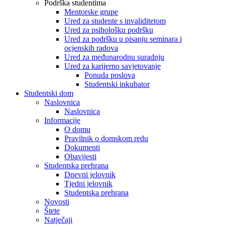
Podrška studentima
Mentorske grupe
Ured za studente s invaliditetom
Ured za psihološku podršku
Ured za podršku u pisanju seminara i
ocjenskih radova
Ured za međunarodnu suradnju
Ured za karijerno savjetovanje
Ponuda poslova
Studentski inkubator
Studentski dom
Naslovnica
Naslovnica
Informacije
O domu
Pravilnik o domskom redu
Dokumenti
Obavijesti
Studentska prehrana
Dnevni jelovnik
Tjedni jelovnik
Studentska prehrana
Novosti
Štete
Natječaji