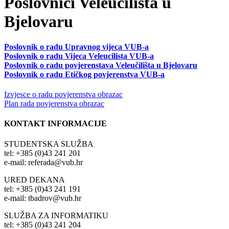
Poslovnici Veleučilišta u
Bjelovaru
Poslovnik o radu Upravnog vijeca VUB-a
Poslovnik o radu Vijeca Veleucilista VUB-a
Poslovnik o radu povjerenstava Veleučilišta u Bjelovaru
Poslovnik o radu Etičkog povjerenstva VUB-a
Izvjesce o radu povjerenstva obrazac
Plan rada povjerenstva obrazac
KONTAKT INFORMACIJE
STUDENTSKA SLUŽBA
tel: +385 (0)43 241 201
e-mail: referada@vub.hr
URED DEKANA
tel: +385 (0)43 241 191
e-mail: tbadrov@vub.hr
SLUŽBA ZA INFORMATIKU
tel: +385 (0)43 241 204