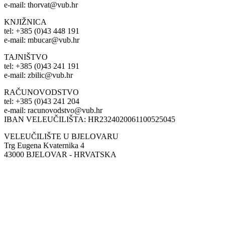
e-mail: thorvat@vub.hr
KNJIŽNICA
tel: +385 (0)43 448 191
e-mail: mbucar@vub.hr
TAJNIŠTVO
tel: +385 (0)43 241 191
e-mail: zbilic@vub.hr
RAČUNOVODSTVO
tel: +385 (0)43 241 204
e-mail: racunovodstvo@vub.hr
IBAN VELEUČILIŠTA: HR2324020061100525045
VELEUČILIŠTE U BJELOVARU
Trg Eugena Kvaternika 4
43000 BJELOVAR - HRVATSKA