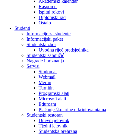
Akademski kalendar
Raspored
Ispitni rokovi
Diplomski rad
Ostalo
Studenti
Informacije za studente
Informacijski paket
Studentski zbor
Uvodna riječ predsjednika
Studentski sandučić
Nagrade i priznanja
Servisi
Studomat
Webmail
Merlin
Turnitin
Programski alati
Microsoft alati
Eduroam
Plaćanje školarine u kriptovalutama
Studentski restoran
Dnevni jelovnik
Tjedni jelovnik
Studentska prehrana