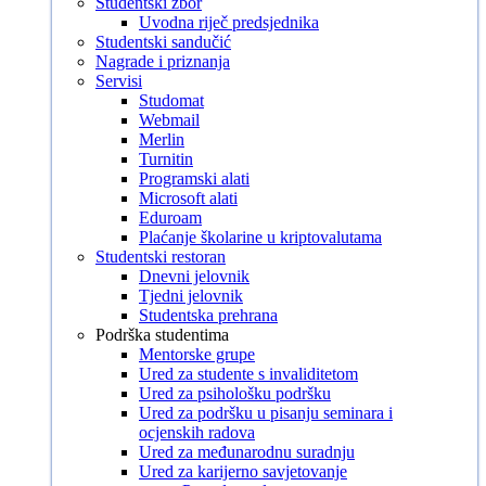
Studentski zbor
Uvodna riječ predsjednika
Studentski sandučić
Nagrade i priznanja
Servisi
Studomat
Webmail
Merlin
Turnitin
Programski alati
Microsoft alati
Eduroam
Plaćanje školarine u kriptovalutama
Studentski restoran
Dnevni jelovnik
Tjedni jelovnik
Studentska prehrana
Podrška studentima
Mentorske grupe
Ured za studente s invaliditetom
Ured za psihološku podršku
Ured za podršku u pisanju seminara i
ocjenskih radova
Ured za međunarodnu suradnju
Ured za karijerno savjetovanje