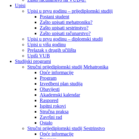
Upisi
Upisi u prvu godinu – prijediplomski studiji
Postani student
Zašto upisati mehatroniku?
Zašto upisati sestrinstvo?
Zašto upisati računarstvo?
Upisi u prvu godinu – diplomski studij
Upisi u višu godinu
Prelazak s drugih učilišta
Upiši VUB
Studijski programi
Stručni prijediplomski studij Mehatronika
Opće informacije
Program
Izvedbeni plan studija
Obavijesti
Akademski kalendar
Raspored
Ispitni rokovi
Stručna praksa
Završni rad
Ostalo
Stručni prijediplomski studij Sestrinstvo
Opće informacije