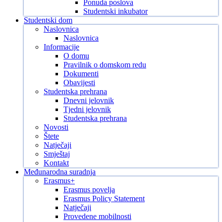
Ponuda poslova
Studentski inkubator
Studentski dom
Naslovnica
Naslovnica
Informacije
O domu
Pravilnik o domskom redu
Dokumenti
Obavijesti
Studentska prehrana
Dnevni jelovnik
Tjedni jelovnik
Studentska prehrana
Novosti
Štete
Natječaji
Smještaj
Kontakt
Međunarodna suradnja
Erasmus+
Erasmus povelja
Erasmus Policy Statement
Natječaji
Provedene mobilnosti