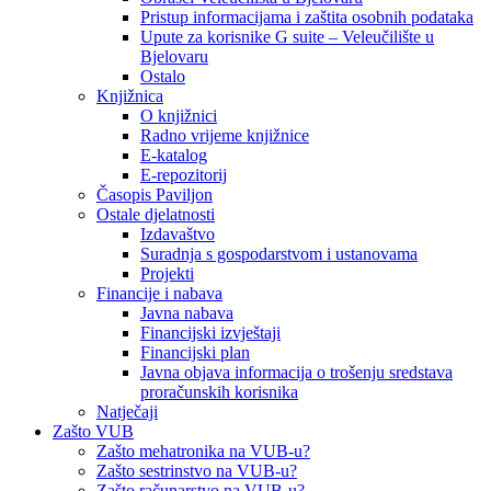
Pristup informacijama i zaštita osobnih podataka
Upute za korisnike G suite – Veleučilište u
Bjelovaru
Ostalo
Knjižnica
O knjižnici
Radno vrijeme knjižnice
E-katalog
E-repozitorij
Časopis Paviljon
Ostale djelatnosti
Izdavaštvo
Suradnja s gospodarstvom i ustanovama
Projekti
Financije i nabava
Javna nabava
Financijski izvještaji
Financijski plan
Javna objava informacija o trošenju sredstava
proračunskih korisnika
Natječaji
Zašto VUB
Zašto mehatronika na VUB-u?
Zašto sestrinstvo na VUB-u?
Zašto računarstvo na VUB-u?