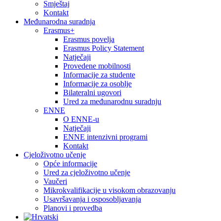
Smještaj
Kontakt
Međunarodna suradnja
Erasmus+
Erasmus povelja
Erasmus Policy Statement
Natječaji
Provedene mobilnosti
Informacije za studente
Informacije za osoblje
Bilateralni ugovori
Ured za međunarodnu suradnju
ENNE
O ENNE-u
Natječaji
ENNE intenzivni programi
Kontakt
Cjeloživotno učenje
Opće informacije
Ured za cjeloživotno učenje
Vaučeri
Mikrokvalifikacije u visokom obrazovanju
Usavršavanja i osposobljavanja
Planovi i provedba