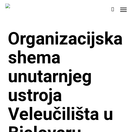
Skip
Men
to
search
main
content
Organizacijska
shema
unutarnjeg
ustroja
Veleučilišta u