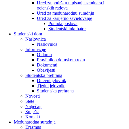
Ured za podršku u pisanju seminara i
ocjenskih radova
Ured za međunarodnu suradnju
Ured za karijerno savjetovanje
Ponuda poslova
Studentski inkubator
Studentski dom
Naslovnica
Naslovnica
Informacije
O domu
Pravilnik o domskom redu
Dokumenti
Obavijesti
Studentska prehrana
Dnevni jelovnik
Tjedni jelovnik
Studentska prehrana
Novosti
Štete
Natječaji
Smještaj
Kontakt
Međunarodna suradnja
Erasmus+