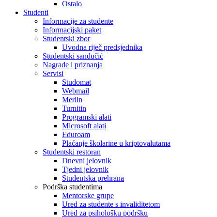
Ostalo
Studenti
Informacije za studente
Informacijski paket
Studentski zbor
Uvodna riječ predsjednika
Studentski sandučić
Nagrade i priznanja
Servisi
Studomat
Webmail
Merlin
Turnitin
Programski alati
Microsoft alati
Eduroam
Plaćanje školarine u kriptovalutama
Studentski restoran
Dnevni jelovnik
Tjedni jelovnik
Studentska prehrana
Podrška studentima
Mentorske grupe
Ured za studente s invaliditetom
Ured za psihološku podršku