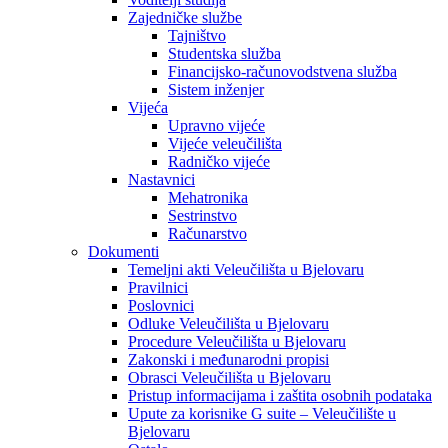
Zajedničke službe
Tajništvo
Studentska služba
Financijsko-računovodstvena služba
Sistem inženjer
Vijeća
Upravno vijeće
Vijeće veleučilišta
Radničko vijeće
Nastavnici
Mehatronika
Sestrinstvo
Računarstvo
Dokumenti
Temeljni akti Veleučilišta u Bjelovaru
Pravilnici
Poslovnici
Odluke Veleučilišta u Bjelovaru
Procedure Veleučilišta u Bjelovaru
Zakonski i međunarodni propisi
Obrasci Veleučilišta u Bjelovaru
Pristup informacijama i zaštita osobnih podataka
Upute za korisnike G suite – Veleučilište u
Bjelovaru