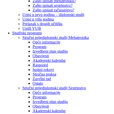
Zašto upisati mehatroniku?
Zašto upisati sestrinstvo?
Zašto upisati računarstvo?
Upisi u prvu godinu – diplomski studij
Upisi u višu godinu
Prelazak s drugih učilišta
Upiši VUB
Studijski programi
Stručni prijediplomski studij Mehatronika
Opće informacije
Program
Izvedbeni plan studija
Obavijesti
Akademski kalendar
Raspored
Ispitni rokovi
Stručna praksa
Završni rad
Ostalo
Stručni prijediplomski studij Sestrinstvo
Opće informacije
Program
Izvedbeni plan studija
Obavijesti
Akademski kalendar