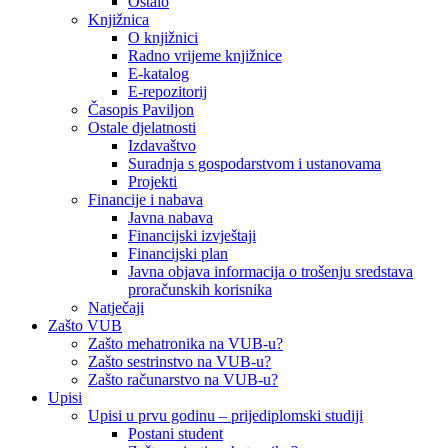
Ostalo
Knjižnica
O knjižnici
Radno vrijeme knjižnice
E-katalog
E-repozitorij
Časopis Paviljon
Ostale djelatnosti
Izdavaštvo
Suradnja s gospodarstvom i ustanovama
Projekti
Financije i nabava
Javna nabava
Financijski izvještaji
Financijski plan
Javna objava informacija o trošenju sredstava
proračunskih korisnika
Natječaji
Zašto VUB
Zašto mehatronika na VUB-u?
Zašto sestrinstvo na VUB-u?
Zašto računarstvo na VUB-u?
Upisi
Upisi u prvu godinu – prijediplomski studiji
Postani student