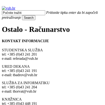
Skip
to
main
search
Menu
Pritisnite tipku enter da bi započeli
content
pretraživanje
Search
Close
Search
Ostalo - Računarstvo
KONTAKT INFORMACIJE
STUDENTSKA SLUŽBA
tel: +385 (0)43 241 201
e-mail: referada@vub.hr
URED DEKANA
tel: +385 (0)43 241 191
e-mail: tbadrov@vub.hr
SLUŽBA ZA INFORMATIKU
tel: +385 (0)43 241 204
e-mail: thorvat@vub.hr
KNJIŽNICA
tel: +385 (0)43 448 191