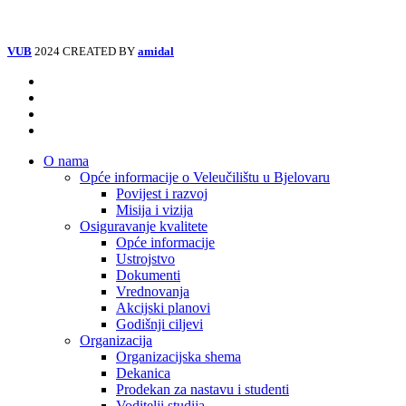
VUB
2024 CREATED BY
amidal
Facebook
Instagram
Tiktok
Youtube
Close
O nama
Menu
Opće informacije o Veleučilištu u Bjelovaru
Povijest i razvoj
Misija i vizija
Osiguravanje kvalitete
Opće informacije
Ustrojstvo
Dokumenti
Vrednovanja
Akcijski planovi
Godišnji ciljevi
Organizacija
Organizacijska shema
Dekanica
Prodekan za nastavu i studenti
Voditelji studija