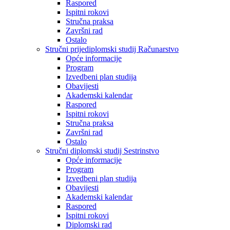
Raspored
Ispitni rokovi
Stručna praksa
Završni rad
Ostalo
Stručni prijediplomski studij Računarstvo
Opće informacije
Program
Izvedbeni plan studija
Obavijesti
Akademski kalendar
Raspored
Ispitni rokovi
Stručna praksa
Završni rad
Ostalo
Stručni diplomski studij Sestrinstvo
Opće informacije
Program
Izvedbeni plan studija
Obavijesti
Akademski kalendar
Raspored
Ispitni rokovi
Diplomski rad