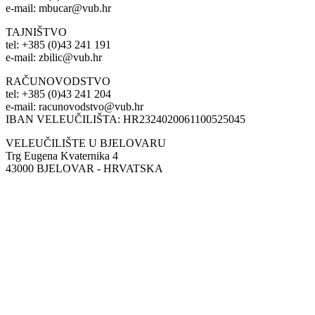
e-mail: mbucar@vub.hr
TAJNIŠTVO
tel: +385 (0)43 241 191
e-mail: zbilic@vub.hr
RAČUNOVODSTVO
tel: +385 (0)43 241 204
e-mail: racunovodstvo@vub.hr
IBAN VELEUČILIŠTA: HR2324020061100525045
VELEUČILIŠTE U BJELOVARU
Trg Eugena Kvaternika 4
43000 BJELOVAR - HRVATSKA