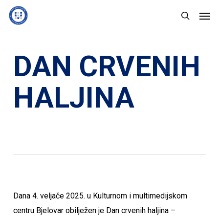
Skip
Men
to
search
main
content
DAN CRVENIH
HALJINA
Dana 4. veljače 2025. u Kulturnom i multimedijskom
centru Bjelovar obilježen je Dan crvenih haljina –