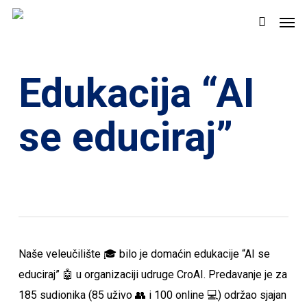
Skip
Men
to
search
main
content
Edukacija “AI
se educiraj”
Naše veleučilište 🎓 bilo je domaćin edukacije “AI se
educiraj” 🤖 u organizaciji udruge CroAI. Predavanje je za
185 sudionika (85 uživo 👥 i 100 online 💻) održao sjajan