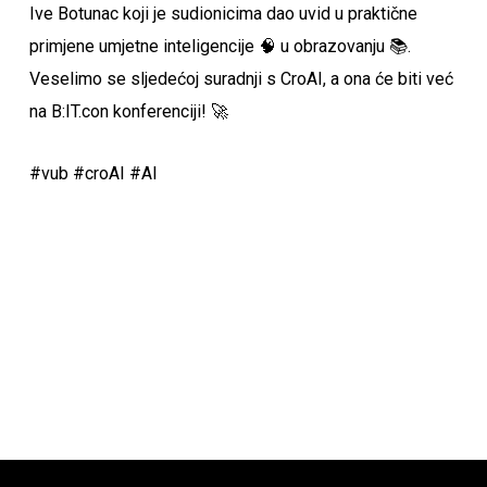
Ive Botunac koji je sudionicima dao uvid u praktične
primjene umjetne inteligencije 🧠 u obrazovanju 📚.
Veselimo se sljedećoj suradnji s CroAI, a ona će biti već
na B:IT.con konferenciji! 🚀
#vub #croAI #AI