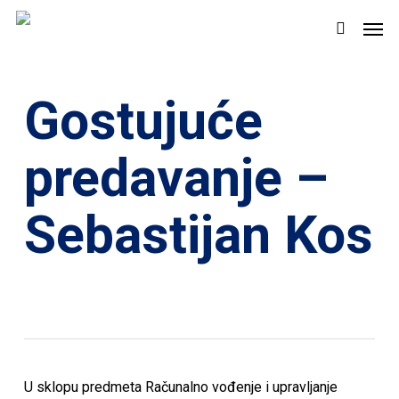
Skip
Men
to
search
main
content
Gostujuće
predavanje –
Sebastijan Kos
U sklopu predmeta Računalno vođenje i upravljanje