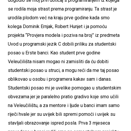
dogodio se moj prvi doticaj s programiranjem iz kojega
se rodila moja strast prema programiranju. Ta strast je
urodila plodom već na kraju prve godine kada smo
kolega Dominik Ernjak, Robert Hunjet i ja pomoću
projekta “Provjera modela i poziva na broj” iz predmeta
Uvod u programski jezik C dobili priliku za studentski
posao u Erste banci. Kao student prve godine
Veleučilišta nisam mogao ni zamisliti da ću dobiti
studentski posao u struci, a mogu reći da me taj posao
oblikovao u osobu i programera kakav sam i danas.
Studentski posao mi je uvelike pomogao u studentskim
obvezama jer je paralelno pratio gradivo koje smo učili
na Veleučilištu, a za mentore i ljude u banci imam samo
riječi hvale jer su uvijek bili spremi pomoći i uvijek su
stavljali obrazovanje ispred posla. Prva 3 mjeseca