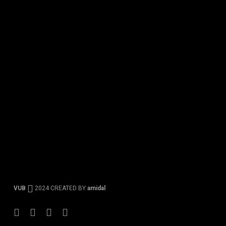
VUB
2024 CREATED BY
amidal
Facebook
Instagram
Tiktok
Youtube