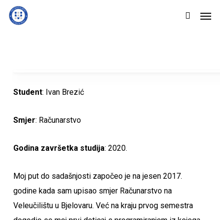
Skip
Men
to
search
main
content
Student
: Ivan Brezić
Smjer
: Računarstvo
Godina završetka studija
: 2020.
Moj put do sadašnjosti započeo je na jesen 2017.
godine kada sam upisao smjer Računarstvo na
Veleučilištu u Bjelovaru. Već na kraju prvog semestra