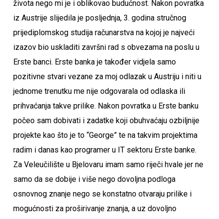
života nego mi je i oblikovao budućnost. Nakon povratka
iz Austrije slijedila je posljednja, 3. godina stručnog
prijediplomskog studija računarstva na kojoj je najveći
izazov bio uskladiti završni rad s obvezama na poslu u
Erste banci. Erste banka je također vidjela samo
pozitivne stvari vezane za moj odlazak u Austriju i niti u
jednome trenutku me nije odgovarala od odlaska ili
prihvaćanja takve prilike. Nakon povratka u Erste banku
počeo sam dobivati i zadatke koji obuhvaćaju ozbiljnije
projekte kao što je to “George” te na takvim projektima
radim i danas kao programer u IT sektoru Erste banke.
Za Veleučilište u Bjelovaru imam samo riječi hvale jer ne
samo da se dobije i više nego dovoljna podloga
osnovnog znanje nego se konstatno otvaraju prilike i
mogućnosti za proširivanje znanja, a uz dovoljno