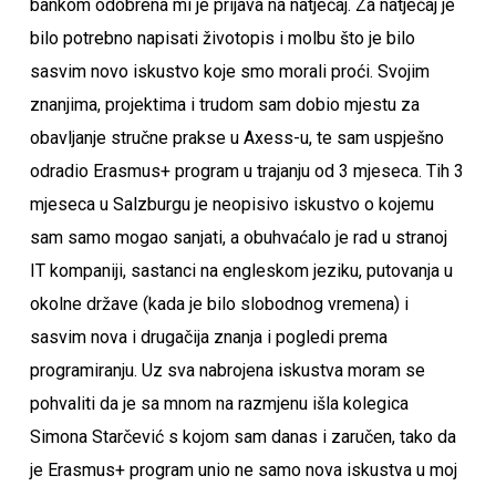
bankom odobrena mi je prijava na natječaj. Za natječaj je
bilo potrebno napisati životopis i molbu što je bilo
sasvim novo iskustvo koje smo morali proći. Svojim
znanjima, projektima i trudom sam dobio mjestu za
obavljanje stručne prakse u Axess-u, te sam uspješno
odradio Erasmus+ program u trajanju od 3 mjeseca. Tih 3
mjeseca u Salzburgu je neopisivo iskustvo o kojemu
sam samo mogao sanjati, a obuhvaćalo je rad u stranoj
IT kompaniji, sastanci na engleskom jeziku, putovanja u
okolne države (kada je bilo slobodnog vremena) i
sasvim nova i drugačija znanja i pogledi prema
programiranju. Uz sva nabrojena iskustva moram se
pohvaliti da je sa mnom na razmjenu išla kolegica
Simona Starčević s kojom sam danas i zaručen, tako da
je Erasmus+ program unio ne samo nova iskustva u moj