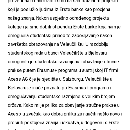
provedena u banci radili smo na samostalnom projektu
koji je poslužio ljudima iz Erste banke kao procjena
našeg znanja. Nakon uspješno odrađenog projekta
kolege i ja smo dobili stipendiju Erste banke koja nam je
omogućila studentski prihod te zapošljavanje nakon
završetka obrazovanja na Veleučilištu. U razdoblju
studentskog rada u banci Veleučilište u Bjelovaru
omogućilo je studentsku razumjenu i obavljanje stručne
prakse putem Erasmus+ programa u austrijskoj IT firmi
Axess AG čije je sjedište u Salzburgu. Veleučilište u
Bjelovaru je inače poznato po Erasmus+ programu i
omogućavanju studentske razmjene s velikim brojem
država. Kako mi je prilika za obavljanje stručne prakse u
Axess-u zvučala kao dobra prilika za naučiti nešto novo i
proširiti postojeća znanja i iskustva, u dogovoru s Erste