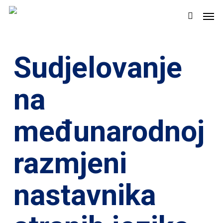
Skip
Men
to
search
main
content
Sudjelovanje
na
međunarodnoj
razmjeni
nastavnika