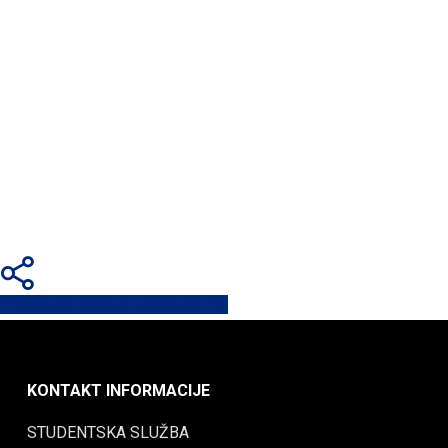
Share
Share
Share
Share
Pin
KONTAKT INFORMACIJE
STUDENTSKA SLUŽBA