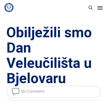
Skip
Men
to
search
main
content
Obilježili smo
Dan
Veleučilišta u
Bjelovaru
No Comments