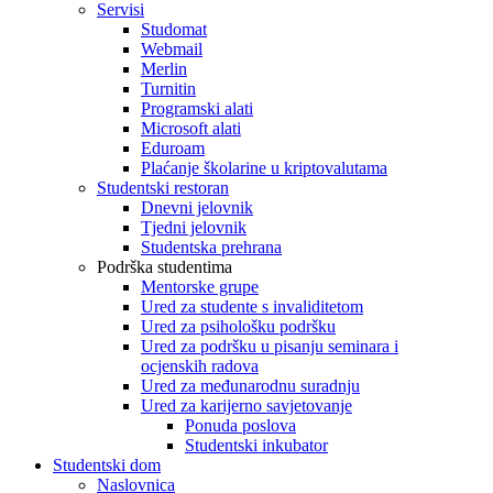
Servisi
Studomat
Webmail
Merlin
Turnitin
Programski alati
Microsoft alati
Eduroam
Plaćanje školarine u kriptovalutama
Studentski restoran
Dnevni jelovnik
Tjedni jelovnik
Studentska prehrana
Podrška studentima
Mentorske grupe
Ured za studente s invaliditetom
Ured za psihološku podršku
Ured za podršku u pisanju seminara i
ocjenskih radova
Ured za međunarodnu suradnju
Ured za karijerno savjetovanje
Ponuda poslova
Studentski inkubator
Studentski dom
Naslovnica