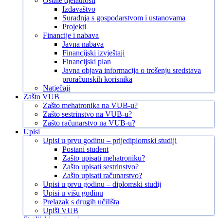
Ostale djelatnosti
Izdavaštvo
Suradnja s gospodarstvom i ustanovama
Projekti
Financije i nabava
Javna nabava
Financijski izvještaji
Financijski plan
Javna objava informacija o trošenju sredstava
proračunskih korisnika
Natječaji
Zašto VUB
Zašto mehatronika na VUB-u?
Zašto sestrinstvo na VUB-u?
Zašto računarstvo na VUB-u?
Upisi
Upisi u prvu godinu – prijediplomski studiji
Postani student
Zašto upisati mehatroniku?
Zašto upisati sestrinstvo?
Zašto upisati računarstvo?
Upisi u prvu godinu – diplomski studij
Upisi u višu godinu
Prelazak s drugih učilišta
Upiši VUB