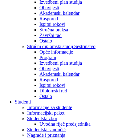
Izvedbeni plan studija
Obavijesti
Akademski kalendar
Raspored
Ispitni rokovi
Stručna praksa
Završni rad
Ostalo
Stručni diplomski studij Sestrinstvo
Opće informacije
Program
Izvedbeni plan studija
Obavijesti
Akademski kalendar
Raspored
Ispitni rokovi
Diplomski rad
Ostalo
Studenti
Informacije za studente
Informacijski paket
Studentski zbor
Uvodna riječ predsjednika
Studentski sandučić
Nagrade i priznanja