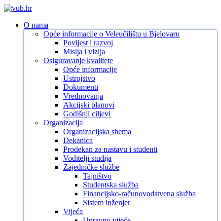
Skip
to
search
Menu
O nama
main
Opće informacije o Veleučilištu u Bjelovaru
content
Povijest i razvoj
Misija i vizija
Osiguravanje kvalitete
Opće informacije
Ustrojstvo
Dokumenti
Vrednovanja
Akcijski planovi
Godišnji ciljevi
Organizacija
Organizacijska shema
Dekanica
Prodekan za nastavu i studenti
Voditelji studija
Zajedničke službe
Tajništvo
Studentska služba
Financijsko-računovodstvena služba
Sistem inženjer
Vijeća
Upravno vijeće