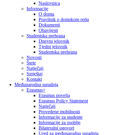
Naslovnica
Informacije
O domu
Pravilnik o domskom redu
Dokumenti
Obavijesti
Studentska prehrana
Dnevni jelovnik
Tjedni jelovnik
Studentska prehrana
Novosti
Štete
Natječaji
Smještaj
Kontakt
Međunarodna suradnja
Erasmus+
Erasmus povelja
Erasmus Policy Statement
Natječaji
Provedene mobilnosti
Informacije za studente
Informacije za osoblje
Bilateralni ugovori
Ured za međunarodnu suradnju