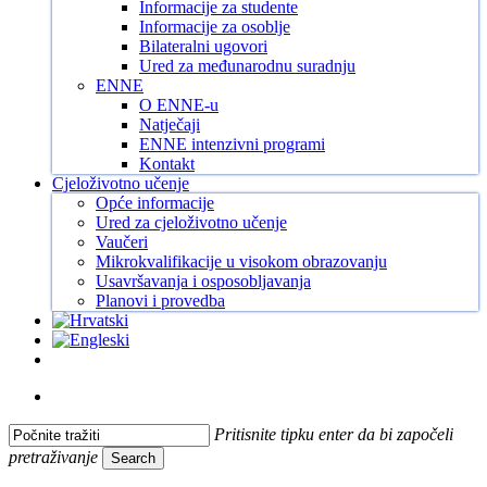
Informacije za studente
Informacije za osoblje
Bilateralni ugovori
Ured za međunarodnu suradnju
ENNE
O ENNE-u
Natječaji
ENNE intenzivni programi
Kontakt
Cjeloživotno učenje
Opće informacije
Ured za cjeloživotno učenje
Vaučeri
Mikrokvalifikacije u visokom obrazovanju
Usavršavanja i osposobljavanja
Planovi i provedba
Facebook
Instagram
Tiktok
Youtube
search
Pritisnite tipku enter da bi započeli
pretraživanje
Search
Close