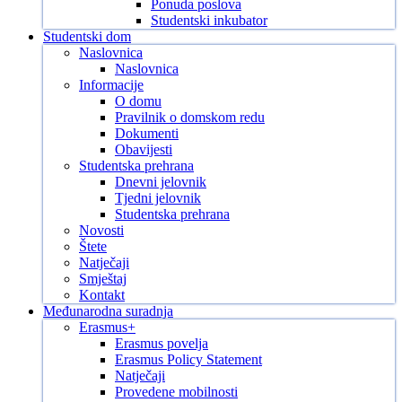
Ponuda poslova
Studentski inkubator
Studentski dom
Naslovnica
Naslovnica
Informacije
O domu
Pravilnik o domskom redu
Dokumenti
Obavijesti
Studentska prehrana
Dnevni jelovnik
Tjedni jelovnik
Studentska prehrana
Novosti
Štete
Natječaji
Smještaj
Kontakt
Međunarodna suradnja
Erasmus+
Erasmus povelja
Erasmus Policy Statement
Natječaji
Provedene mobilnosti