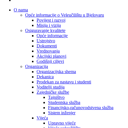
Close
O nama
Menu
Opće informacije o Veleučilištu u Bjelovaru
Povijest i razvoj
Misija i vizija
Osiguravanje kvalitete
Opće informacije
Ustrojstvo
Dokumenti
Vrednovanja
Akcijski planovi
Godišnji ciljevi
Organizacija
Organizacijska shema
Dekanica
Prodekan za nastavu i studenti
Voditelji studija
Zajedničke službe
Tajništvo
Studentska služba
Financijsko-računovodstvena služba
Sistem inženjer
Vijeća
Upravno vijeće