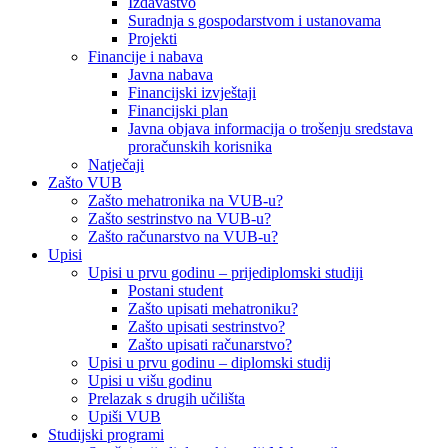
Izdavaštvo
Suradnja s gospodarstvom i ustanovama
Projekti
Financije i nabava
Javna nabava
Financijski izvještaji
Financijski plan
Javna objava informacija o trošenju sredstava
proračunskih korisnika
Natječaji
Zašto VUB
Zašto mehatronika na VUB-u?
Zašto sestrinstvo na VUB-u?
Zašto računarstvo na VUB-u?
Upisi
Upisi u prvu godinu – prijediplomski studiji
Postani student
Zašto upisati mehatroniku?
Zašto upisati sestrinstvo?
Zašto upisati računarstvo?
Upisi u prvu godinu – diplomski studij
Upisi u višu godinu
Prelazak s drugih učilišta
Upiši VUB
Studijski programi