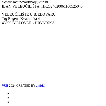
e-mail: racunovodstvo@vub.hr
IBAN VELEUČILIŠTA: HR2324020061100525045
VELEUČILIŠTE U BJELOVARU
Trg Eugena Kvaternika 4
43000 BJELOVAR - HRVATSKA
VUB
2024 CREATED BY
amidal
Facebook
Instagram
Tiktok
Youtube