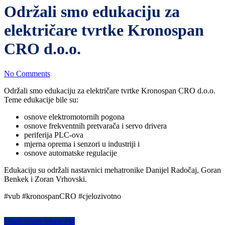
Search
Održali smo edukaciju za
električare tvrtke Kronospan
CRO d.o.o.
No Comments
Održali smo edukaciju za električare tvrtke Kronospan CRO d.o.o.
Teme edukacije bile su:
osnove elektromotornih pogona
osnove frekventnih pretvarača i servo drivera
periferija PLC-ova
mjerna oprema i senzori u industriji i
osnove automatske regulacije
Edukaciju su održali nastavnici mehatronike Danijel Radočaj, Goran
Benkek i Zoran Vrhovski.
#vub #kronospanCRO #cjelozivotno
Share
Share
Share
Share
Pin