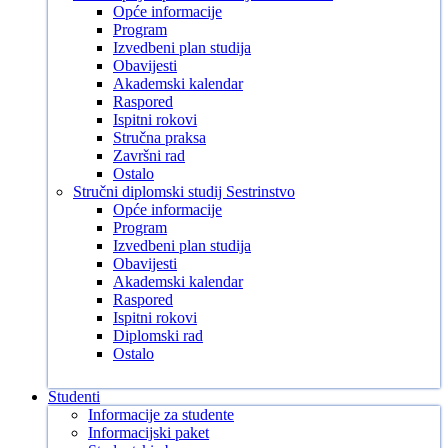
Opće informacije
Program
Izvedbeni plan studija
Obavijesti
Akademski kalendar
Raspored
Ispitni rokovi
Stručna praksa
Završni rad
Ostalo
Stručni diplomski studij Sestrinstvo
Opće informacije
Program
Izvedbeni plan studija
Obavijesti
Akademski kalendar
Raspored
Ispitni rokovi
Diplomski rad
Ostalo
Studenti
Informacije za studente
Informacijski paket