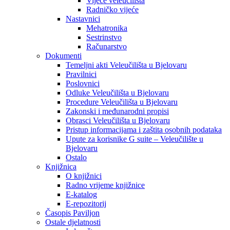
Vijeće veleučilišta
Radničko vijeće
Nastavnici
Mehatronika
Sestrinstvo
Računarstvo
Dokumenti
Temeljni akti Veleučilišta u Bjelovaru
Pravilnici
Poslovnici
Odluke Veleučilišta u Bjelovaru
Procedure Veleučilišta u Bjelovaru
Zakonski i međunarodni propisi
Obrasci Veleučilišta u Bjelovaru
Pristup informacijama i zaštita osobnih podataka
Upute za korisnike G suite – Veleučilište u
Bjelovaru
Ostalo
Knjižnica
O knjižnici
Radno vrijeme knjižnice
E-katalog
E-repozitorij
Časopis Paviljon
Ostale djelatnosti