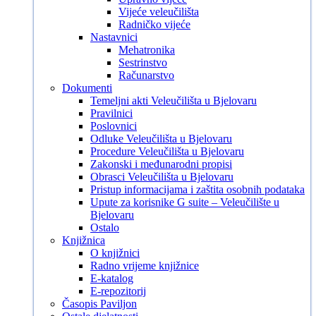
Vijeće veleučilišta
Radničko vijeće
Nastavnici
Mehatronika
Sestrinstvo
Računarstvo
Dokumenti
Temeljni akti Veleučilišta u Bjelovaru
Pravilnici
Poslovnici
Odluke Veleučilišta u Bjelovaru
Procedure Veleučilišta u Bjelovaru
Zakonski i međunarodni propisi
Obrasci Veleučilišta u Bjelovaru
Pristup informacijama i zaštita osobnih podataka
Upute za korisnike G suite – Veleučilište u
Bjelovaru
Ostalo
Knjižnica
O knjižnici
Radno vrijeme knjižnice
E-katalog
E-repozitorij
Časopis Paviljon