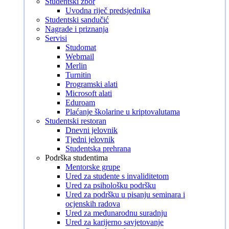
Studentski zbor
Uvodna riječ predsjednika
Studentski sandučić
Nagrade i priznanja
Servisi
Studomat
Webmail
Merlin
Turnitin
Programski alati
Microsoft alati
Eduroam
Plaćanje školarine u kriptovalutama
Studentski restoran
Dnevni jelovnik
Tjedni jelovnik
Studentska prehrana
Podrška studentima
Mentorske grupe
Ured za studente s invaliditetom
Ured za psihološku podršku
Ured za podršku u pisanju seminara i
ocjenskih radova
Ured za međunarodnu suradnju
Ured za karijerno savjetovanje