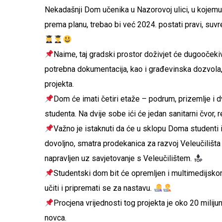
Nekadašnji Dom učenika u Nazorovoj ulici, u kojemu
prema planu, trebao bi već 2024. postati pravi, suv
Naime, taj gradski prostor doživjet će dugoočekiv
potrebna dokumentacija, kao i građevinska dozvol
projekta.
Dom će imati četiri etaže – podrum, prizemlje i d
studenta. Na dvije sobe ići će jedan sanitarni čvor, r
Važno je istaknuti da će u sklopu Doma studenti i
dovoljno, smatra prodekanica za razvoj Veleučilišta 
napravljen uz savjetovanje s Veleučilištem.
Studentski dom bit će opremljen i multimedijsk
učiti i pripremati se za nastavu.
Procjena vrijednosti tog projekta je oko 20 milij
novca.