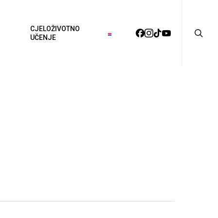
searc
CJELOŽIVOTNO
FACEBOOK
INSTAGRAM
TIKTOK
YOUTUBE
UČENJE