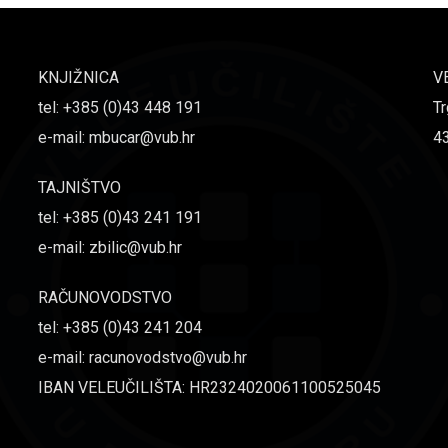
KNJIŽNICA
V
tel: +385 (0)43 448 191
Tr
e-mail: mbucar@vub.hr
4
TAJNIŠTVO
tel: +385 (0)43 241 191
e-mail: zbilic@vub.hr
RAČUNOVODSTVO
tel: +385 (0)43 241 204
e-mail: racunovodstvo@vub.hr
IBAN VELEUČILIŠTA: HR2324020061100525045