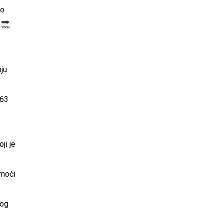
lo
.
nju
 63
ji je
 moći
kog