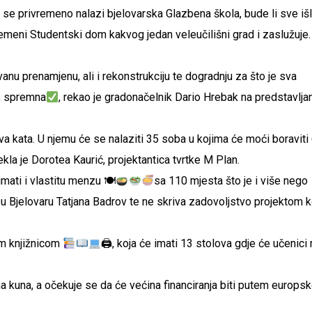
 se privremeno nalazi bjelovarska Glazbena škola, bude li sve iš
remeni Studentski dom kakvog jedan veleučilišni grad i zaslužuje
anu prenamjenu, ali i rekonstrukciju te dogradnju za što je sva
a, spremna
, rekao je gradonačelnik Dario Hrebak na predstavlja
va kata. U njemu će se nalaziti 35 soba u kojima će moći boraviti
ekla je Dorotea Kaurić, projektantica tvrtke M Plan.
mati i vlastitu menzu 🍽
sa 110 mjesta što je i više nego
u Bjelovaru Tatjana Badrov te ne skriva zadovoljstvo projektom ko
om knjižnicom
🖨, koja će imati 13 stolova gdje će učenici
una kuna, a očekuje se da će većina financiranja biti putem europs