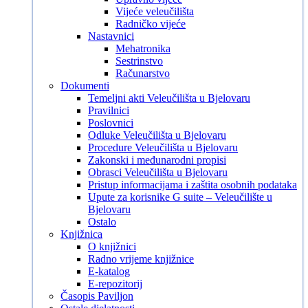
Vijeće veleučilišta
Radničko vijeće
Nastavnici
Mehatronika
Sestrinstvo
Računarstvo
Dokumenti
Temeljni akti Veleučilišta u Bjelovaru
Pravilnici
Poslovnici
Odluke Veleučilišta u Bjelovaru
Procedure Veleučilišta u Bjelovaru
Zakonski i međunarodni propisi
Obrasci Veleučilišta u Bjelovaru
Pristup informacijama i zaštita osobnih podataka
Upute za korisnike G suite – Veleučilište u
Bjelovaru
Ostalo
Knjižnica
O knjižnici
Radno vrijeme knjižnice
E-katalog
E-repozitorij
Časopis Paviljon