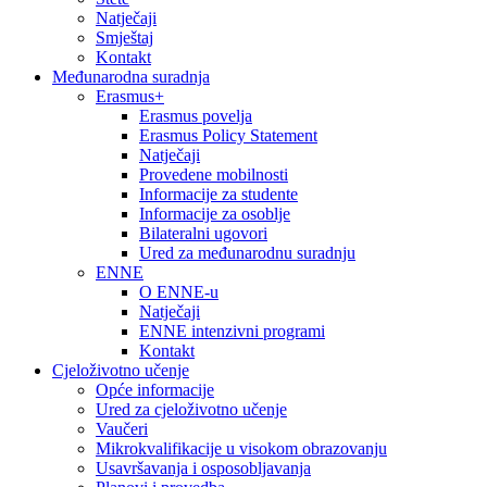
Natječaji
Smještaj
Kontakt
Međunarodna suradnja
Erasmus+
Erasmus povelja
Erasmus Policy Statement
Natječaji
Provedene mobilnosti
Informacije za studente
Informacije za osoblje
Bilateralni ugovori
Ured za međunarodnu suradnju
ENNE
O ENNE-u
Natječaji
ENNE intenzivni programi
Kontakt
Cjeloživotno učenje
Opće informacije
Ured za cjeloživotno učenje
Vaučeri
Mikrokvalifikacije u visokom obrazovanju
Usavršavanja i osposobljavanja