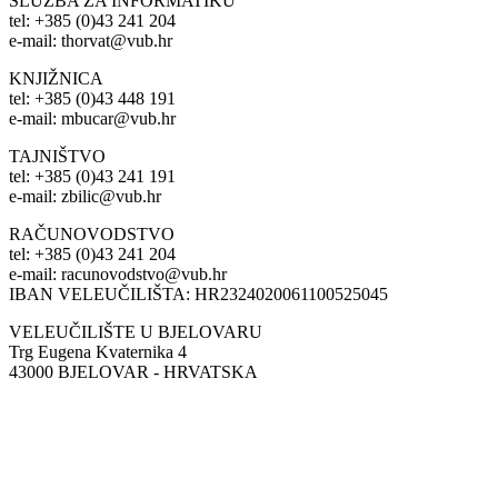
SLUŽBA ZA INFORMATIKU
tel: +385 (0)43 241 204
e-mail: thorvat@vub.hr
KNJIŽNICA
tel: +385 (0)43 448 191
e-mail: mbucar@vub.hr
TAJNIŠTVO
tel: +385 (0)43 241 191
e-mail: zbilic@vub.hr
RAČUNOVODSTVO
tel: +385 (0)43 241 204
e-mail: racunovodstvo@vub.hr
IBAN VELEUČILIŠTA: HR2324020061100525045
VELEUČILIŠTE U BJELOVARU
Trg Eugena Kvaternika 4
43000 BJELOVAR - HRVATSKA