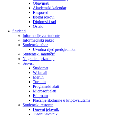
Obavijesti
Akademski kalendar
Raspored
Ispitni rokovi
Diplomski rad
Ostalo
Studenti
Informacije za studente
Informacijski paket
Studentski zbor
Uvodna riječ predsjednika
Studentski sandučić
Nagrade i priznanja
Servisi
Studomat
Webmail
Merlin
Turnitin
Programski alati
Microsoft alati
Eduroam
Plaćanje školarine u kriptovalutama
Studentski restoran
Dnevni jelovnik
Tjedni jelovnik