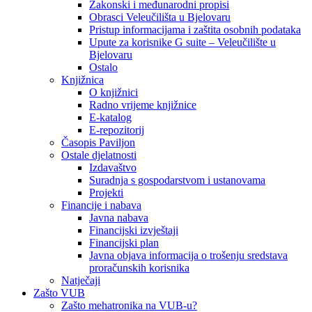
Zakonski i međunarodni propisi
Obrasci Veleučilišta u Bjelovaru
Pristup informacijama i zaštita osobnih podataka
Upute za korisnike G suite – Veleučilište u
Bjelovaru
Ostalo
Knjižnica
O knjižnici
Radno vrijeme knjižnice
E-katalog
E-repozitorij
Časopis Paviljon
Ostale djelatnosti
Izdavaštvo
Suradnja s gospodarstvom i ustanovama
Projekti
Financije i nabava
Javna nabava
Financijski izvještaji
Financijski plan
Javna objava informacija o trošenju sredstava
proračunskih korisnika
Natječaji
Zašto VUB
Zašto mehatronika na VUB-u?