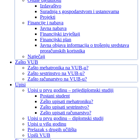
Ostale djelatnosti
Izdavaštvo
Suradnja s gospodarstvom i ustanovama
Projekti
Financije i nabava
Javna nabava
Financijski izvještaji
Financijski plan
Javna objava informacija o trošenju sredstava
proračunskih korisnika
Natječaji
Zašto VUB
Zašto mehatronika na VUB-u?
Zašto sestrinstvo na VUB-u?
Zašto računarstvo na VUB-u?
Upisi
Upisi u prvu godinu – prijediplomski studiji
Postani student
Zašto upisati mehatroniku?
Zašto upisati sestrinstvo?
Zašto upisati računarstvo?
Upisi u prvu godinu – diplomski studij
Upisi u višu godinu
Prelazak s drugih učilišta
Upiši VUB