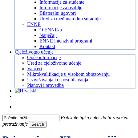
Informacije za studente
Informacije za osoblje
Bilateralni ugovori
Ured za međunarodnu suradnju
ENNE
O ENNE-u
Natječaji
ENNE intenzivni programi
Kontakt
Cjeloživotno učenje
Opće informacije
Ured za cjeloživotno učenje
Vaučeri
Mikrokvalifikacije u visokom obrazovanju
Usavršavanja i osposobljavanja
Planovi i provedba
Facebook
Instagram
Tiktok
Youtube
search
Pritisnite tipku enter da bi započeli
pretraživanje
Search
Close
Search