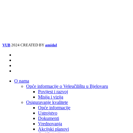
VUB
2024 CREATED BY
amidal
Facebook
Instagram
Tiktok
Youtube
Close
O nama
Menu
Opće informacije o Veleučilištu u Bjelovaru
Povijest i razvoj
Misija i vizija
Osiguravanje kvalitete
Opće informacije
Ustrojstvo
Dokumenti
Vrednovanja
Akcijski planovi