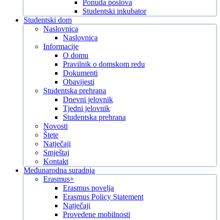
Ponuda poslova
Studentski inkubator
Studentski dom
Naslovnica
Naslovnica
Informacije
O domu
Pravilnik o domskom redu
Dokumenti
Obavijesti
Studentska prehrana
Dnevni jelovnik
Tjedni jelovnik
Studentska prehrana
Novosti
Štete
Natječaji
Smještaj
Kontakt
Međunarodna suradnja
Erasmus+
Erasmus povelja
Erasmus Policy Statement
Natječaji
Provedene mobilnosti