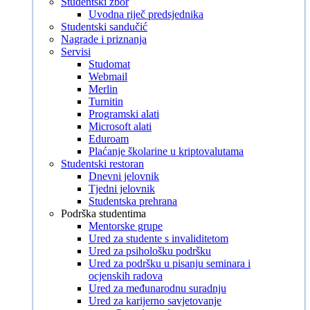
Studentski zbor
Uvodna riječ predsjednika
Studentski sandučić
Nagrade i priznanja
Servisi
Studomat
Webmail
Merlin
Turnitin
Programski alati
Microsoft alati
Eduroam
Plaćanje školarine u kriptovalutama
Studentski restoran
Dnevni jelovnik
Tjedni jelovnik
Studentska prehrana
Podrška studentima
Mentorske grupe
Ured za studente s invaliditetom
Ured za psihološku podršku
Ured za podršku u pisanju seminara i
ocjenskih radova
Ured za međunarodnu suradnju
Ured za karijerno savjetovanje