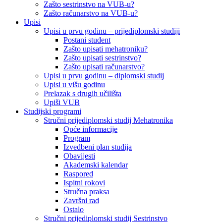
Zašto sestrinstvo na VUB-u?
Zašto računarstvo na VUB-u?
Upisi
Upisi u prvu godinu – prijediplomski studiji
Postani student
Zašto upisati mehatroniku?
Zašto upisati sestrinstvo?
Zašto upisati računarstvo?
Upisi u prvu godinu – diplomski studij
Upisi u višu godinu
Prelazak s drugih učilišta
Upiši VUB
Studijski programi
Stručni prijediplomski studij Mehatronika
Opće informacije
Program
Izvedbeni plan studija
Obavijesti
Akademski kalendar
Raspored
Ispitni rokovi
Stručna praksa
Završni rad
Ostalo
Stručni prijediplomski studij Sestrinstvo