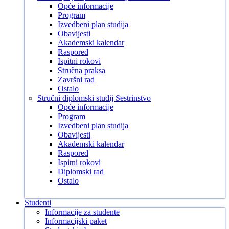
Opće informacije
Program
Izvedbeni plan studija
Obavijesti
Akademski kalendar
Raspored
Ispitni rokovi
Stručna praksa
Završni rad
Ostalo
Stručni diplomski studij Sestrinstvo
Opće informacije
Program
Izvedbeni plan studija
Obavijesti
Akademski kalendar
Raspored
Ispitni rokovi
Diplomski rad
Ostalo
Studenti
Informacije za studente
Informacijski paket