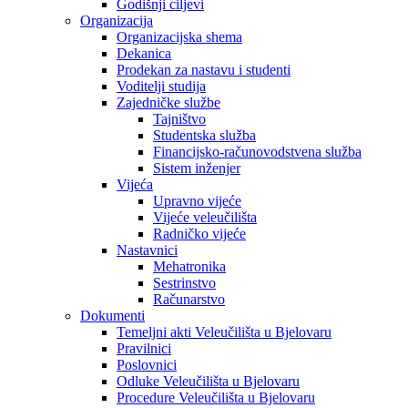
Godišnji ciljevi
Organizacija
Organizacijska shema
Dekanica
Prodekan za nastavu i studenti
Voditelji studija
Zajedničke službe
Tajništvo
Studentska služba
Financijsko-računovodstvena služba
Sistem inženjer
Vijeća
Upravno vijeće
Vijeće veleučilišta
Radničko vijeće
Nastavnici
Mehatronika
Sestrinstvo
Računarstvo
Dokumenti
Temeljni akti Veleučilišta u Bjelovaru
Pravilnici
Poslovnici
Odluke Veleučilišta u Bjelovaru
Procedure Veleučilišta u Bjelovaru