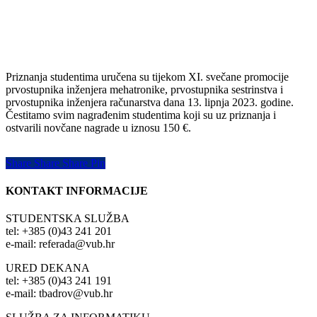
Priznanja studentima uručena su tijekom XI. svečane promocije
prvostupnika inženjera mehatronike, prvostupnika sestrinstva i
prvostupnika inženjera računarstva dana 13. lipnja 2023. godine.
Čestitamo svim nagrađenim studentima koji su uz priznanja i
ostvarili novčane nagrade u iznosu 150 €.
Share
Share
Share
Share
Pin
KONTAKT INFORMACIJE
STUDENTSKA SLUŽBA
tel: +385 (0)43 241 201
e-mail: referada@vub.hr
URED DEKANA
tel: +385 (0)43 241 191
e-mail: tbadrov@vub.hr