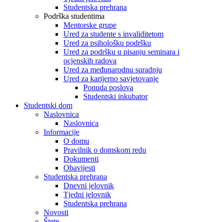
Studentska prehrana
Podrška studentima
Mentorske grupe
Ured za studente s invaliditetom
Ured za psihološku podršku
Ured za podršku u pisanju seminara i
ocjenskih radova
Ured za međunarodnu suradnju
Ured za karijerno savjetovanje
Ponuda poslova
Studentski inkubator
Studentski dom
Naslovnica
Naslovnica
Informacije
O domu
Pravilnik o domskom redu
Dokumenti
Obavijesti
Studentska prehrana
Dnevni jelovnik
Tjedni jelovnik
Studentska prehrana
Novosti
Štete