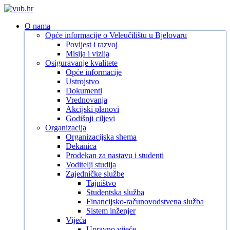
Skip
to
search
Menu
O nama
main
Opće informacije o Veleučilištu u Bjelovaru
content
Povijest i razvoj
Misija i vizija
Osiguravanje kvalitete
Opće informacije
Ustrojstvo
Dokumenti
Vrednovanja
Akcijski planovi
Godišnji ciljevi
Organizacija
Organizacijska shema
Dekanica
Prodekan za nastavu i studenti
Voditelji studija
Zajedničke službe
Tajništvo
Studentska služba
Financijsko-računovodstvena služba
Sistem inženjer
Vijeća
Upravno vijeće