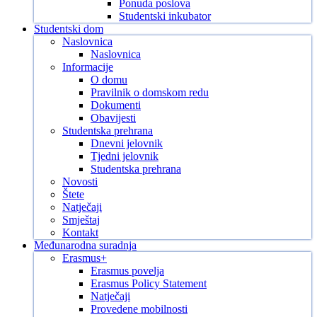
Ponuda poslova
Studentski inkubator
Studentski dom
Naslovnica
Naslovnica
Informacije
O domu
Pravilnik o domskom redu
Dokumenti
Obavijesti
Studentska prehrana
Dnevni jelovnik
Tjedni jelovnik
Studentska prehrana
Novosti
Štete
Natječaji
Smještaj
Kontakt
Međunarodna suradnja
Erasmus+
Erasmus povelja
Erasmus Policy Statement
Natječaji
Provedene mobilnosti