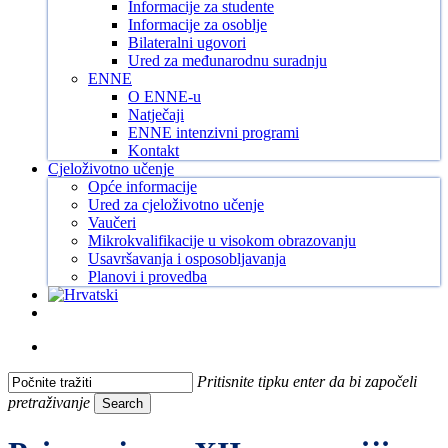
Informacije za studente
Informacije za osoblje
Bilateralni ugovori
Ured za međunarodnu suradnju
ENNE
O ENNE-u
Natječaji
ENNE intenzivni programi
Kontakt
Cjeloživotno učenje
Opće informacije
Ured za cjeloživotno učenje
Vaučeri
Mikrokvalifikacije u visokom obrazovanju
Usavršavanja i osposobljavanja
Planovi i provedba
Facebook
Instagram
Tiktok
Youtube
search
Pritisnite tipku enter da bi započeli
pretraživanje
Search
Close
Search