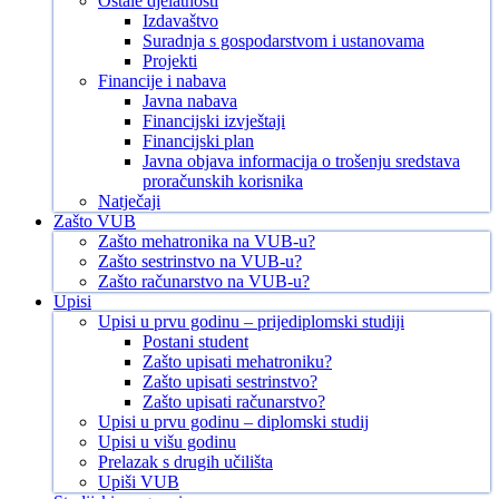
Ostale djelatnosti
Izdavaštvo
Suradnja s gospodarstvom i ustanovama
Projekti
Financije i nabava
Javna nabava
Financijski izvještaji
Financijski plan
Javna objava informacija o trošenju sredstava
proračunskih korisnika
Natječaji
Zašto VUB
Zašto mehatronika na VUB-u?
Zašto sestrinstvo na VUB-u?
Zašto računarstvo na VUB-u?
Upisi
Upisi u prvu godinu – prijediplomski studiji
Postani student
Zašto upisati mehatroniku?
Zašto upisati sestrinstvo?
Zašto upisati računarstvo?
Upisi u prvu godinu – diplomski studij
Upisi u višu godinu
Prelazak s drugih učilišta
Upiši VUB