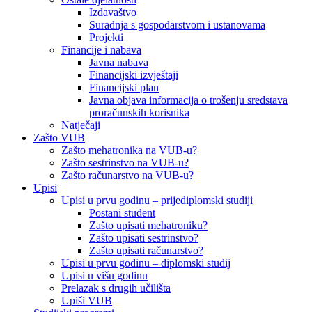
Izdavaštvo
Suradnja s gospodarstvom i ustanovama
Projekti
Financije i nabava
Javna nabava
Financijski izvještaji
Financijski plan
Javna objava informacija o trošenju sredstava
proračunskih korisnika
Natječaji
Zašto VUB
Zašto mehatronika na VUB-u?
Zašto sestrinstvo na VUB-u?
Zašto računarstvo na VUB-u?
Upisi
Upisi u prvu godinu – prijediplomski studiji
Postani student
Zašto upisati mehatroniku?
Zašto upisati sestrinstvo?
Zašto upisati računarstvo?
Upisi u prvu godinu – diplomski studij
Upisi u višu godinu
Prelazak s drugih učilišta
Upiši VUB