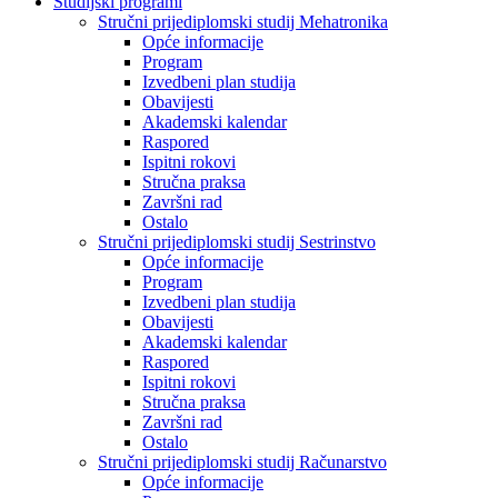
Studijski programi
Stručni prijediplomski studij Mehatronika
Opće informacije
Program
Izvedbeni plan studija
Obavijesti
Akademski kalendar
Raspored
Ispitni rokovi
Stručna praksa
Završni rad
Ostalo
Stručni prijediplomski studij Sestrinstvo
Opće informacije
Program
Izvedbeni plan studija
Obavijesti
Akademski kalendar
Raspored
Ispitni rokovi
Stručna praksa
Završni rad
Ostalo
Stručni prijediplomski studij Računarstvo
Opće informacije