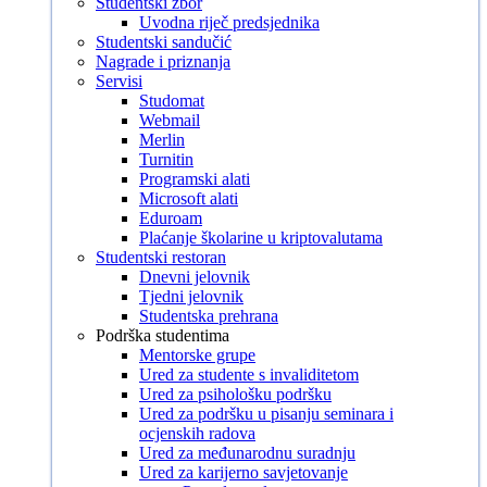
Studentski zbor
Uvodna riječ predsjednika
Studentski sandučić
Nagrade i priznanja
Servisi
Studomat
Webmail
Merlin
Turnitin
Programski alati
Microsoft alati
Eduroam
Plaćanje školarine u kriptovalutama
Studentski restoran
Dnevni jelovnik
Tjedni jelovnik
Studentska prehrana
Podrška studentima
Mentorske grupe
Ured za studente s invaliditetom
Ured za psihološku podršku
Ured za podršku u pisanju seminara i
ocjenskih radova
Ured za međunarodnu suradnju
Ured za karijerno savjetovanje