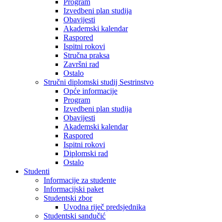
Program
Izvedbeni plan studija
Obavijesti
Akademski kalendar
Raspored
Ispitni rokovi
Stručna praksa
Završni rad
Ostalo
Stručni diplomski studij Sestrinstvo
Opće informacije
Program
Izvedbeni plan studija
Obavijesti
Akademski kalendar
Raspored
Ispitni rokovi
Diplomski rad
Ostalo
Studenti
Informacije za studente
Informacijski paket
Studentski zbor
Uvodna riječ predsjednika
Studentski sandučić