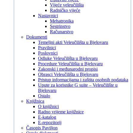
Vijeće veleučilišta
Radničko vijeće
Nastavnici
Mehatronika
Sestrinstvo
Računarstvo
Dokumenti
Temeljni akti Veleučilišta u Bjelovaru
Pravilnici
Poslovnici
Odluke Veleučilišta u Bjelovaru
Procedure Veleučilišta u Bjelovaru
Zakonski i međunarodni propisi
Obrasci Veleučilišta u Bjelovaru
Pristup informacijama i zaštita osobnih podataka
Upute za korisnike G suite – Veleučilište u
Bjelovaru
Ostalo
Knjižnica
O knjižnici
Radno vrijeme knjižnice
E-katalog
E-repozitorij
Časopis Paviljon