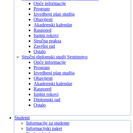
Opće informacije
Program
Izvedbeni plan studija
Obavijesti
Akademski kalendar
Raspored
Ispitni rokovi
Stručna praksa
Završni rad
Ostalo
Stručni diplomski studij Sestrinstvo
Opće informacije
Program
Izvedbeni plan studija
Obavijesti
Akademski kalendar
Raspored
Ispitni rokovi
Diplomski rad
Ostalo
Studenti
Informacije za studente
Informacijski paket