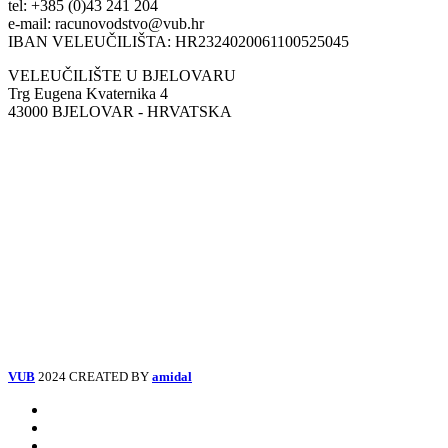
tel: +385 (0)43 241 204
e-mail: racunovodstvo@vub.hr
IBAN VELEUČILIŠTA: HR2324020061100525045
VELEUČILIŠTE U BJELOVARU
Trg Eugena Kvaternika 4
43000 BJELOVAR - HRVATSKA
VUB
2024 CREATED BY
amidal
Facebook
Instagram
Tiktok