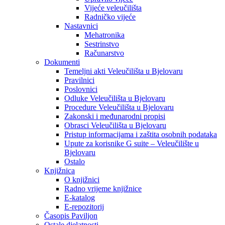
Vijeće veleučilišta
Radničko vijeće
Nastavnici
Mehatronika
Sestrinstvo
Računarstvo
Dokumenti
Temeljni akti Veleučilišta u Bjelovaru
Pravilnici
Poslovnici
Odluke Veleučilišta u Bjelovaru
Procedure Veleučilišta u Bjelovaru
Zakonski i međunarodni propisi
Obrasci Veleučilišta u Bjelovaru
Pristup informacijama i zaštita osobnih podataka
Upute za korisnike G suite – Veleučilište u
Bjelovaru
Ostalo
Knjižnica
O knjižnici
Radno vrijeme knjižnice
E-katalog
E-repozitorij
Časopis Paviljon
Ostale djelatnosti