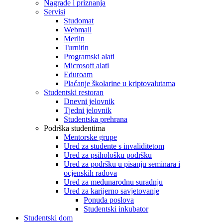
Nagrade i priznanja
Servisi
Studomat
Webmail
Merlin
Turnitin
Programski alati
Microsoft alati
Eduroam
Plaćanje školarine u kriptovalutama
Studentski restoran
Dnevni jelovnik
Tjedni jelovnik
Studentska prehrana
Podrška studentima
Mentorske grupe
Ured za studente s invaliditetom
Ured za psihološku podršku
Ured za podršku u pisanju seminara i
ocjenskih radova
Ured za međunarodnu suradnju
Ured za karijerno savjetovanje
Ponuda poslova
Studentski inkubator
Studentski dom