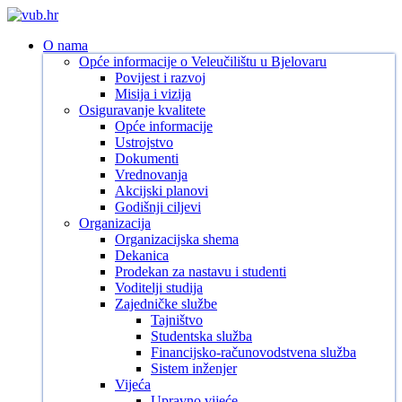
Skip
to
search
Menu
O nama
main
Opće informacije o Veleučilištu u Bjelovaru
content
Povijest i razvoj
Misija i vizija
Osiguravanje kvalitete
Opće informacije
Ustrojstvo
Dokumenti
Vrednovanja
Akcijski planovi
Godišnji ciljevi
Organizacija
Organizacijska shema
Dekanica
Prodekan za nastavu i studenti
Voditelji studija
Zajedničke službe
Tajništvo
Studentska služba
Financijsko-računovodstvena služba
Sistem inženjer
Vijeća
Upravno vijeće