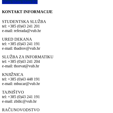
Share
Share
Share
Share
Pin
KONTAKT INFORMACIJE
STUDENTSKA SLUŽBA
tel: +385 (0)43 241 201
e-mail: referada@vub.hr
URED DEKANA
tel: +385 (0)43 241 191
e-mail: tbadrov@vub.hr
SLUŽBA ZA INFORMATIKU
tel: +385 (0)43 241 204
e-mail: thorvat@vub.hr
KNJIŽNICA
tel: +385 (0)43 448 191
e-mail: mbucar@vub.hr
TAJNIŠTVO
tel: +385 (0)43 241 191
e-mail: zbilic@vub.hr
RAČUNOVODSTVO