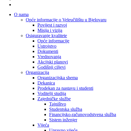
Youtube
Close
O nama
Menu
Opće informacije o Veleučilištu u Bjelovaru
Povijest i razvoj
Misija i vizija
Osiguravanje kvalitete
Opće informacije
Ustrojstvo
Dokumenti
Vrednovanja
Akcijski planovi
Godišnji ciljevi
Organizacija
Organizacijska shema
Dekanica
Prodekan za nastavu i studenti
Voditelji studija
Zajedničke službe
Tajništvo
Studentska služba
Financijsko-računovodstvena služba
Sistem inženjer
Vijeća
Upravno vijeće