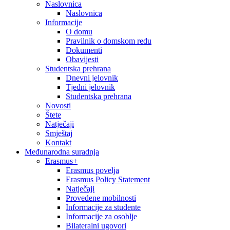
Naslovnica
Naslovnica
Informacije
O domu
Pravilnik o domskom redu
Dokumenti
Obavijesti
Studentska prehrana
Dnevni jelovnik
Tjedni jelovnik
Studentska prehrana
Novosti
Štete
Natječaji
Smještaj
Kontakt
Međunarodna suradnja
Erasmus+
Erasmus povelja
Erasmus Policy Statement
Natječaji
Provedene mobilnosti
Informacije za studente
Informacije za osoblje
Bilateralni ugovori