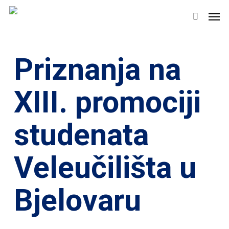
Skip
Men
to
search
main
content
Priznanja na
XIII. promociji
studenata
Veleučilišta u
Bjelovaru