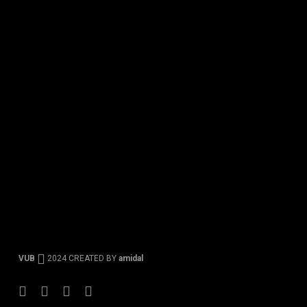
VUB
2024 CREATED BY
amidal
Facebook
Instagram
Tiktok
Youtube