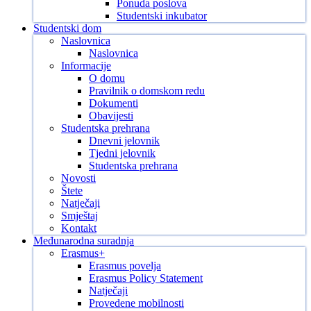
Ponuda poslova
Studentski inkubator
Studentski dom
Naslovnica
Naslovnica
Informacije
O domu
Pravilnik o domskom redu
Dokumenti
Obavijesti
Studentska prehrana
Dnevni jelovnik
Tjedni jelovnik
Studentska prehrana
Novosti
Štete
Natječaji
Smještaj
Kontakt
Međunarodna suradnja
Erasmus+
Erasmus povelja
Erasmus Policy Statement
Natječaji
Provedene mobilnosti