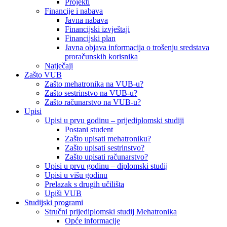
Projekti
Financije i nabava
Javna nabava
Financijski izvještaji
Financijski plan
Javna objava informacija o trošenju sredstava
proračunskih korisnika
Natječaji
Zašto VUB
Zašto mehatronika na VUB-u?
Zašto sestrinstvo na VUB-u?
Zašto računarstvo na VUB-u?
Upisi
Upisi u prvu godinu – prijediplomski studiji
Postani student
Zašto upisati mehatroniku?
Zašto upisati sestrinstvo?
Zašto upisati računarstvo?
Upisi u prvu godinu – diplomski studij
Upisi u višu godinu
Prelazak s drugih učilišta
Upiši VUB
Studijski programi
Stručni prijediplomski studij Mehatronika
Opće informacije