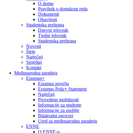
O domu
Pravilnik o domskom redu
Dokumenti
Obavijesti
Studentska prehrana
Dnevni jelovnik
Tjedni jelovnik
Studentska prehrana
Novosti
Štete
Natječaji
Smještaj
Kontakt
Međunarodna suradnja
Erasmus+
Erasmus povelja
Erasmus Policy Statement
Natječaji
Provedene mobilnosti
Informacije za studente
Informacije za osoblje
Bilateralni ugovori
Ured za međunarodnu suradnju
ENNE
O ENNE-u