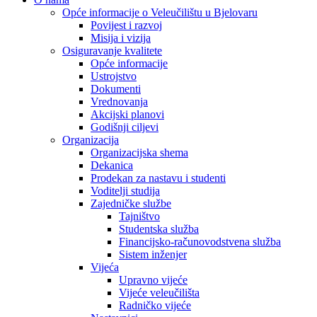
Menu
Opće informacije o Veleučilištu u Bjelovaru
Povijest i razvoj
Misija i vizija
Osiguravanje kvalitete
Opće informacije
Ustrojstvo
Dokumenti
Vrednovanja
Akcijski planovi
Godišnji ciljevi
Organizacija
Organizacijska shema
Dekanica
Prodekan za nastavu i studenti
Voditelji studija
Zajedničke službe
Tajništvo
Studentska služba
Financijsko-računovodstvena služba
Sistem inženjer
Vijeća
Upravno vijeće
Vijeće veleučilišta
Radničko vijeće