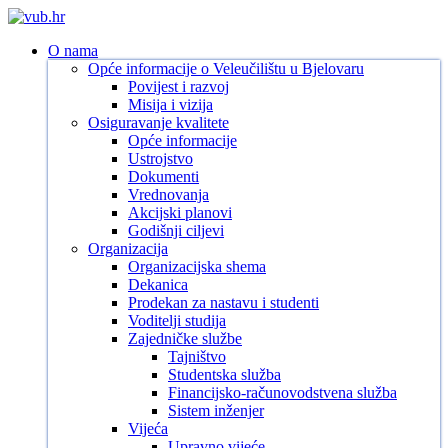
Skip
to
search
Menu
O nama
main
Opće informacije o Veleučilištu u Bjelovaru
content
Povijest i razvoj
Misija i vizija
Osiguravanje kvalitete
Opće informacije
Ustrojstvo
Dokumenti
Vrednovanja
Akcijski planovi
Godišnji ciljevi
Organizacija
Organizacijska shema
Dekanica
Prodekan za nastavu i studenti
Voditelji studija
Zajedničke službe
Tajništvo
Studentska služba
Financijsko-računovodstvena služba
Sistem inženjer
Vijeća
Upravno vijeće