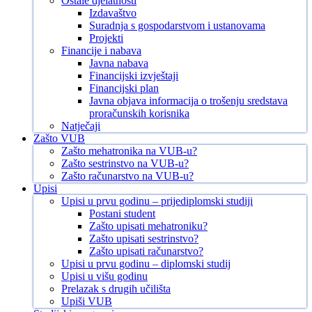
Ostale djelatnosti
Izdavaštvo
Suradnja s gospodarstvom i ustanovama
Projekti
Financije i nabava
Javna nabava
Financijski izvještaji
Financijski plan
Javna objava informacija o trošenju sredstava
proračunskih korisnika
Natječaji
Zašto VUB
Zašto mehatronika na VUB-u?
Zašto sestrinstvo na VUB-u?
Zašto računarstvo na VUB-u?
Upisi
Upisi u prvu godinu – prijediplomski studiji
Postani student
Zašto upisati mehatroniku?
Zašto upisati sestrinstvo?
Zašto upisati računarstvo?
Upisi u prvu godinu – diplomski studij
Upisi u višu godinu
Prelazak s drugih učilišta
Upiši VUB