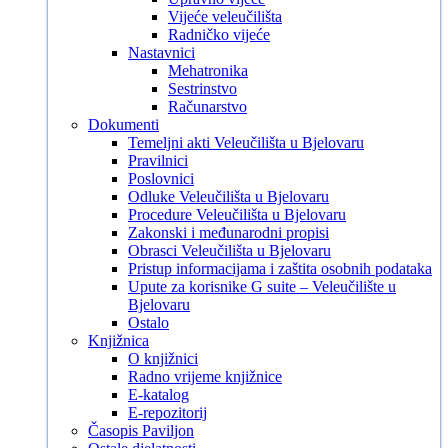
Vijeće veleučilišta
Radničko vijeće
Nastavnici
Mehatronika
Sestrinstvo
Računarstvo
Dokumenti
Temeljni akti Veleučilišta u Bjelovaru
Pravilnici
Poslovnici
Odluke Veleučilišta u Bjelovaru
Procedure Veleučilišta u Bjelovaru
Zakonski i međunarodni propisi
Obrasci Veleučilišta u Bjelovaru
Pristup informacijama i zaštita osobnih podataka
Upute za korisnike G suite – Veleučilište u
Bjelovaru
Ostalo
Knjižnica
O knjižnici
Radno vrijeme knjižnice
E-katalog
E-repozitorij
Časopis Paviljon