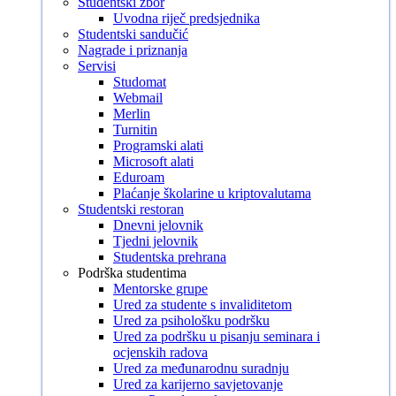
Studentski zbor
Uvodna riječ predsjednika
Studentski sandučić
Nagrade i priznanja
Servisi
Studomat
Webmail
Merlin
Turnitin
Programski alati
Microsoft alati
Eduroam
Plaćanje školarine u kriptovalutama
Studentski restoran
Dnevni jelovnik
Tjedni jelovnik
Studentska prehrana
Podrška studentima
Mentorske grupe
Ured za studente s invaliditetom
Ured za psihološku podršku
Ured za podršku u pisanju seminara i
ocjenskih radova
Ured za međunarodnu suradnju
Ured za karijerno savjetovanje