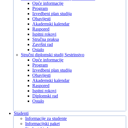
Opće informacije
Program
Izvedbeni plan studija
Obavijesti
Akademski kalendar
Raspored
Ispitni rokovi
Stručna praksa
Završni rad
Ostalo
Stručni diplomski studij Sestrinstvo
Opće informacije
Program
Izvedbeni plan studija
Obavijesti
Akademski kalendar
Raspored
Ispitni rokovi
Diplomski rad
Ostalo
Studenti
Informacije za studente
Informacijski paket