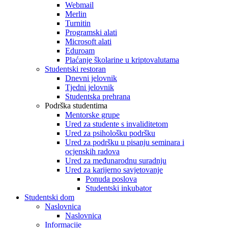
Webmail
Merlin
Turnitin
Programski alati
Microsoft alati
Eduroam
Plaćanje školarine u kriptovalutama
Studentski restoran
Dnevni jelovnik
Tjedni jelovnik
Studentska prehrana
Podrška studentima
Mentorske grupe
Ured za studente s invaliditetom
Ured za psihološku podršku
Ured za podršku u pisanju seminara i
ocjenskih radova
Ured za međunarodnu suradnju
Ured za karijerno savjetovanje
Ponuda poslova
Studentski inkubator
Studentski dom
Naslovnica
Naslovnica
Informacije