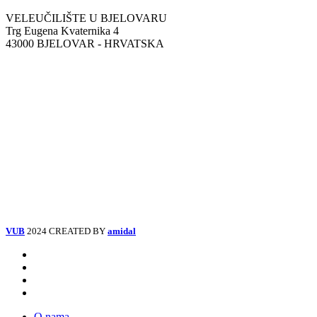
VELEUČILIŠTE U BJELOVARU
Trg Eugena Kvaternika 4
43000 BJELOVAR - HRVATSKA
VUB
2024 CREATED BY
amidal
Facebook
Instagram
Tiktok
Youtube
Close
O nama