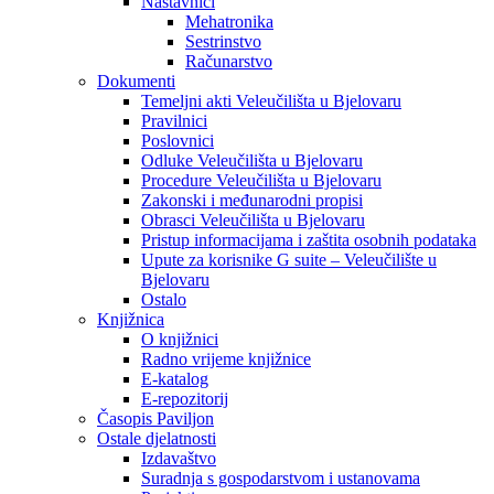
Nastavnici
Mehatronika
Sestrinstvo
Računarstvo
Dokumenti
Temeljni akti Veleučilišta u Bjelovaru
Pravilnici
Poslovnici
Odluke Veleučilišta u Bjelovaru
Procedure Veleučilišta u Bjelovaru
Zakonski i međunarodni propisi
Obrasci Veleučilišta u Bjelovaru
Pristup informacijama i zaštita osobnih podataka
Upute za korisnike G suite – Veleučilište u
Bjelovaru
Ostalo
Knjižnica
O knjižnici
Radno vrijeme knjižnice
E-katalog
E-repozitorij
Časopis Paviljon
Ostale djelatnosti
Izdavaštvo
Suradnja s gospodarstvom i ustanovama