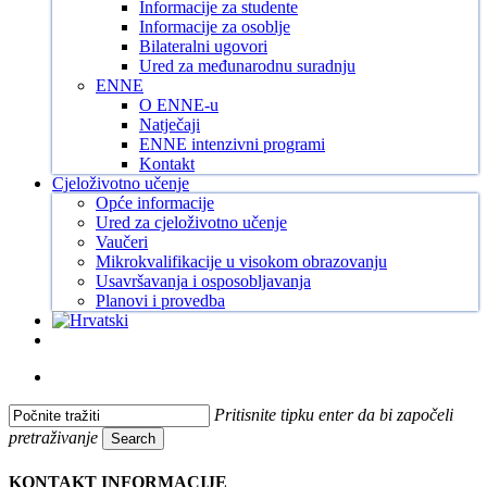
Informacije za studente
Informacije za osoblje
Bilateralni ugovori
Ured za međunarodnu suradnju
ENNE
O ENNE-u
Natječaji
ENNE intenzivni programi
Kontakt
Cjeloživotno učenje
Opće informacije
Ured za cjeloživotno učenje
Vaučeri
Mikrokvalifikacije u visokom obrazovanju
Usavršavanja i osposobljavanja
Planovi i provedba
Facebook
Instagram
Tiktok
Youtube
search
Pritisnite tipku enter da bi započeli
pretraživanje
Search
Close
Search
KONTAKT INFORMACIJE