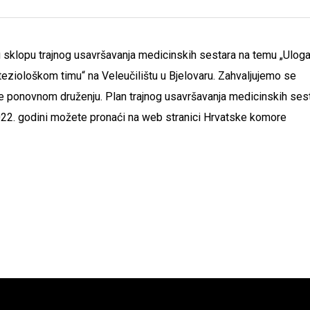
u sklopu trajnog usavršavanja medicinskih sestara na temu „Ulog
eziološkom timu“ na Veleučilištu u Bjelovaru. Zahvaljujemo se
se ponovnom druženju. Plan trajnog usavršavanja medicinskih sest
 2022. godini možete pronaći na web
stranici Hrvatske komore