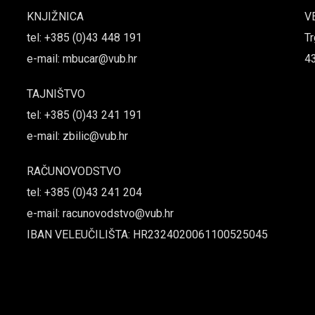
KNJIŽNICA
V
tel: +385 (0)43 448 191
Tr
e-mail: mbucar@vub.hr
4
TAJNIŠTVO
tel: +385 (0)43 241 191
e-mail: zbilic@vub.hr
RAČUNOVODSTVO
tel: +385 (0)43 241 204
e-mail: racunovodstvo@vub.hr
IBAN VELEUČILIŠTA: HR2324020061100525045