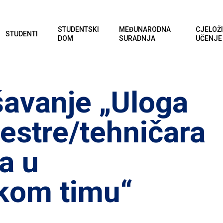
STUDENTSKI
MEĐUNARODNA
CJELOŽ
STUDENTI
DOM
SURADNJA
UČENJE
šavanje „Uloga
estre/tehničara
a u
kom timu“