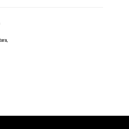
a
ara,