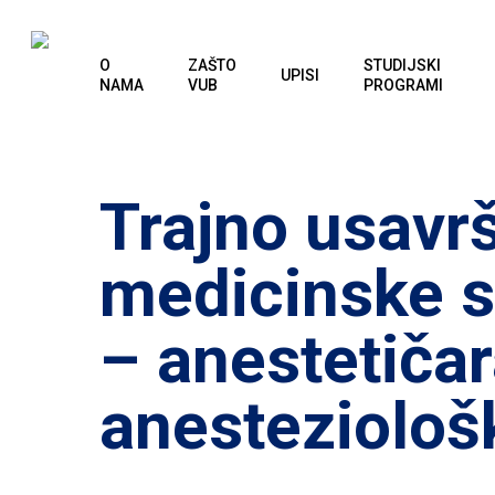
Skip
to
O
ZAŠTO
STUDIJSKI
UPISI
main
NAMA
VUB
PROGRAMI
content
Trajno usavr
medicinske s
– anestetičar
anesteziološ