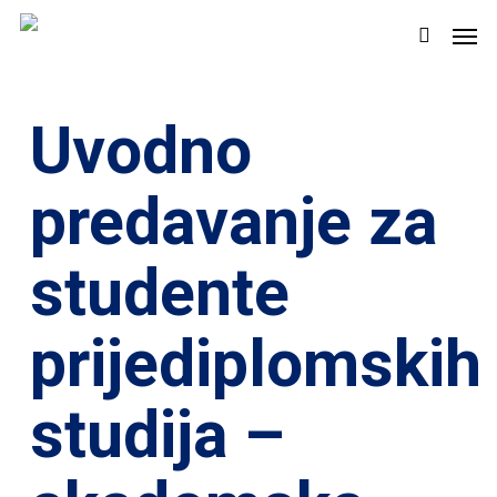
Skip
Men
to
search
main
content
Uvodno
predavanje za
studente
prijediplomskih
studija –