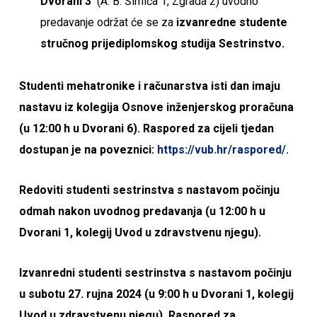
Dvorani 3
(A. B. Šimića 1, Zgrada 2) uvodno
predavanje održat će se za
izvanredne studente
stručnog prijediplomskog studija Sestrinstvo.
Studenti mehatronike i računarstva isti dan imaju
nastavu iz kolegija Osnove inženjerskog proračuna
(u 12:00 h u Dvorani 6). Raspored za cijeli tjedan
dostupan je na poveznici:
https://vub.hr/raspored/.
Redoviti studenti sestrinstva s nastavom počinju
odmah nakon uvodnog predavanja (u 12:00 h u
Dvorani 1, kolegij Uvod u zdravstvenu njegu).
Izvanredni studenti sestrinstva s nastavom počinju
u subotu 27. rujna 2024 (u 9:00 h u Dvorani 1, kolegij
Uvod u zdravstvenu njegu). Raspored za