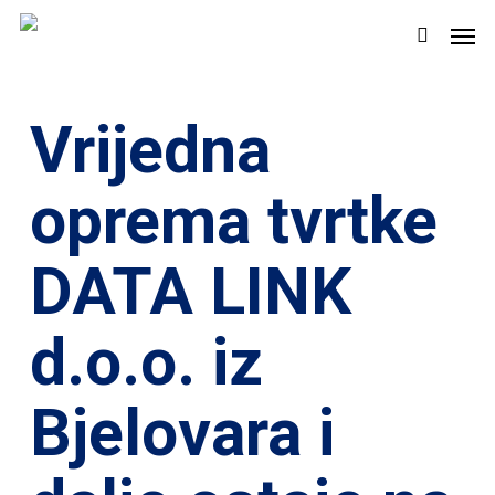
Skip
Men
to
search
main
content
Vrijedna
oprema tvrtke
DATA LINK
d.o.o. iz
Bjelovara i