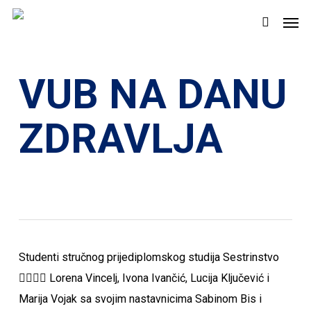
Skip
Men
to
search
main
content
VUB NA DANU
ZDRAVLJA
Studenti stručnog prijediplomskog studija Sestrinstvo
👩‍⚕️👨‍⚕️ Lorena Vincelj, Ivona Ivančić, Lucija Ključević i
Marija Vojak sa svojim nastavnicima Sabinom Bis i