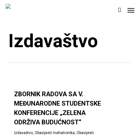
Skip
Men
to
search
main
content
Izdavaštvo
ZBORNIK RADOVA SA V.
MEĐUNARODNE STUDENTSKE
KONFERENCIJE „ZELENA
ODRŽIVA BUDUĆNOST“
Izdavaštvo
,
Obavijesti mehatronika
,
Obavijesti