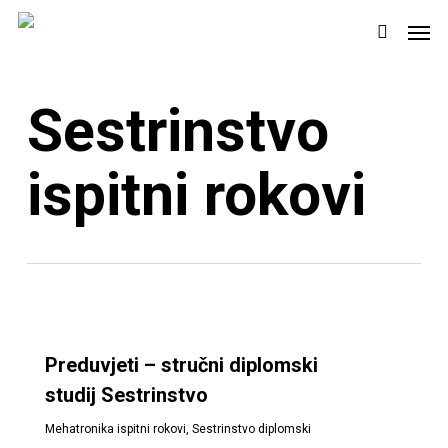
Skip
Men
to
search
main
content
Sestrinstvo
ispitni rokovi
Preduvjeti – stručni diplomski
studij Sestrinstvo
Mehatronika ispitni rokovi
,
Sestrinstvo diplomski