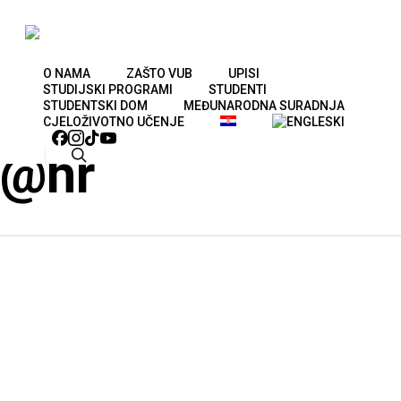
Skip
to
main
O NAMA
ZAŠTO VUB
UPISI
STUDIJSKI PROGRAMI
STUDENTI
content
Uncategorized
STUDENTSKI DOM
MEĐUNARODNA SURADNJA
CJELOŽIVOTNO UČENJE
FACEBOOK
INSTAGRAM
TIKTOK
YOUTUBE
@hr
search
Ina Valpotić
Nastavnici - Sestrinstvo
,
Uncategorized
@hr