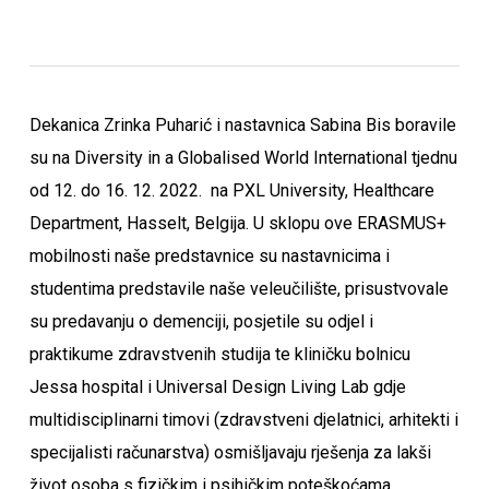
Dekanica Zrinka Puharić i nastavnica Sabina Bis boravile
su na Diversity in a Globalised World International tjednu
od 12. do 16. 12. 2022. na PXL University, Healthcare
Department, Hasselt, Belgija. U sklopu ove ERASMUS+
mobilnosti naše predstavnice su nastavnicima i
studentima predstavile naše veleučilište, prisustvovale
su predavanju o demenciji, posjetile su odjel i
praktikume zdravstvenih studija te kliničku bolnicu
Jessa hospital i Universal Design Living Lab gdje
multidisciplinarni timovi (zdravstveni djelatnici, arhitekti i
specijalisti računarstva) osmišljavaju rješenja za lakši
život osoba s fizičkim i psihičkim poteškoćama.