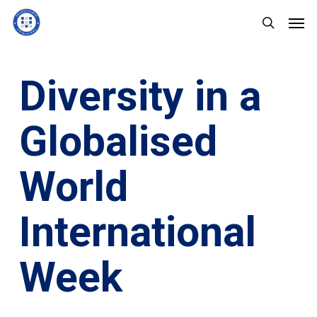
Skip
Men
to
search
main
content
Diversity in a
Globalised
World
International
Week