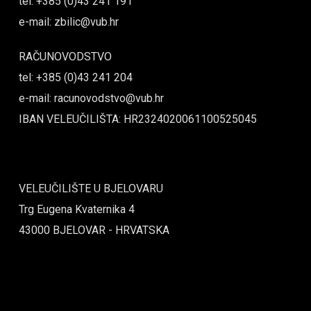
tel: +385 (0)43 241 191
e-mail: zbilic@vub.hr
RAČUNOVODSTVO
tel: +385 (0)43 241 204
e-mail: racunovodstvo@vub.hr
IBAN VELEUČILIŠTA: HR2324020061100525045
VELEUČILIŠTE U BJELOVARU
Trg Eugena Kvaternika 4
43000 BJELOVAR - HRVATSKA