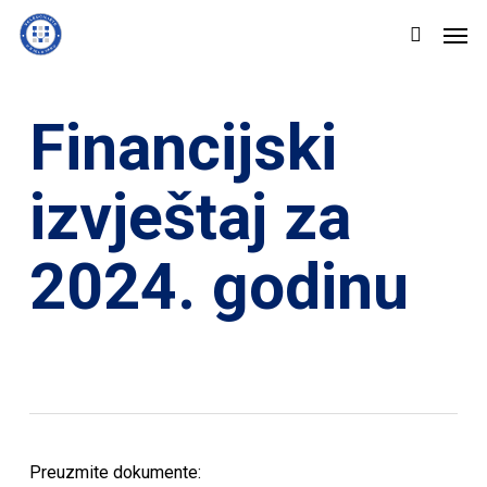
Skip
Men
to
search
main
content
Financijski
izvještaj za
2024. godinu
Preuzmite dokumente: