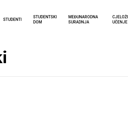
STUDENTSKI
MEĐUNARODNA
CJELOŽ
STUDENTI
DOM
SURADNJA
UČENJE
i
zbor