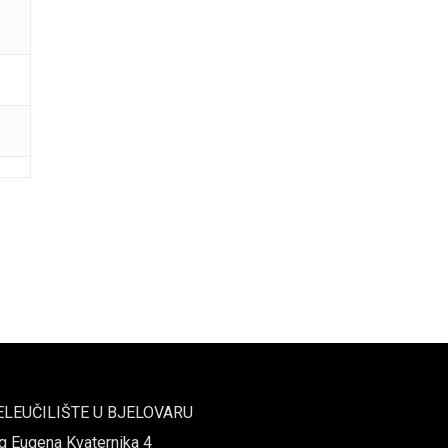
ELEUČILIŠTE U BJELOVARU
g Eugena Kvaternika 4