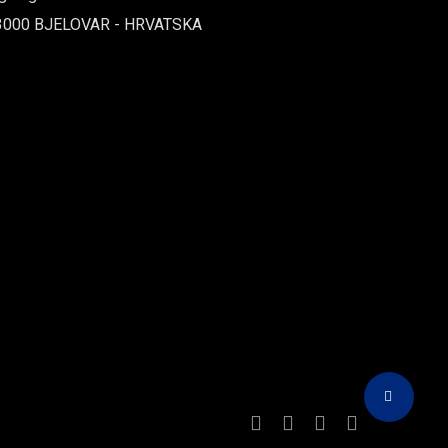
3000 BJELOVAR - HRVATSKA
Share
Facebook
Instagram
Tiktok
Youtube