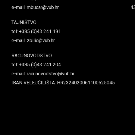
e-mail: mbucar@vub.hr
4
TAJNIŠTVO
tel: +385 (0)43 241 191
e-mail: zbilic@vub.hr
RAČUNOVODSTVO
tel: +385 (0)43 241 204
e-mail: racunovodstvo@vub.hr
IBAN VELEUČILIŠTA: HR2324020061100525045