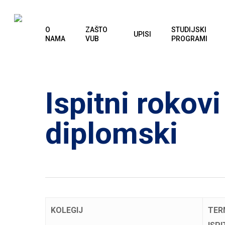
Skip
to
O
ZAŠTO
STUDIJSKI
UPISI
main
NAMA
VUB
PROGRAMI
content
Ispitni rokov
diplomski
KOLEGIJ
TER