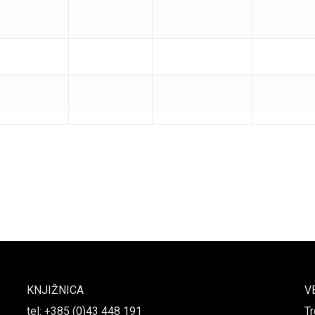
KNJIŽNICA
V
tel: +385 (0)43 448 191
Tr