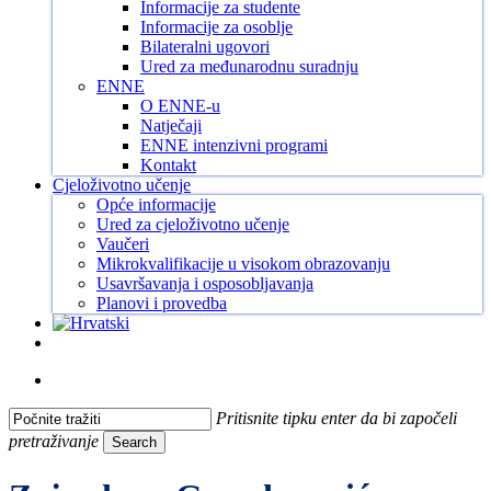
Informacije za studente
Informacije za osoblje
Bilateralni ugovori
Ured za međunarodnu suradnju
ENNE
O ENNE-u
Natječaji
ENNE intenzivni programi
Kontakt
Cjeloživotno učenje
Opće informacije
Ured za cjeloživotno učenje
Vaučeri
Mikrokvalifikacije u visokom obrazovanju
Usavršavanja i osposobljavanja
Planovi i provedba
Facebook
Instagram
Tiktok
Youtube
search
Pritisnite tipku enter da bi započeli
pretraživanje
Search
Close
Search