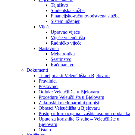
Tajništvo
Studentska služba
Financijsko-računovodstvena služba
Sistem inženjer
Vijeća
Upravno vijeće
Vijeće veleučilišta
Radničko vijeće
Nastavnici
Mehatronika
Sestrinstvo
Računarstvo
Dokumenti
Temeljni akti Veleučilišta u Bjelovaru
Pravilnici
Poslovnici
Odluke Veleučilišta u Bjelovaru
Procedure Veleučilišta u Bjelovaru
Zakonski i međunarodni propisi
Obrasci Veleučilišta u Bjelovaru
Pristup informacijama i zaštita osobnih podataka
Upute za korisnike G suite – Veleučilište u
Bjelovaru
Ostalo