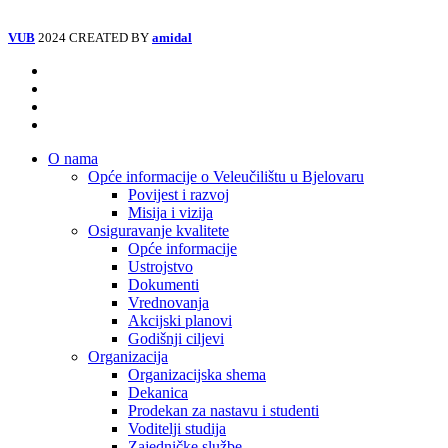
VUB
2024 CREATED BY
amidal
Facebook
Instagram
Tiktok
Youtube
Close
O nama
Menu
Opće informacije o Veleučilištu u Bjelovaru
Povijest i razvoj
Misija i vizija
Osiguravanje kvalitete
Opće informacije
Ustrojstvo
Dokumenti
Vrednovanja
Akcijski planovi
Godišnji ciljevi
Organizacija
Organizacijska shema
Dekanica
Prodekan za nastavu i studenti
Voditelji studija
Zajedničke službe