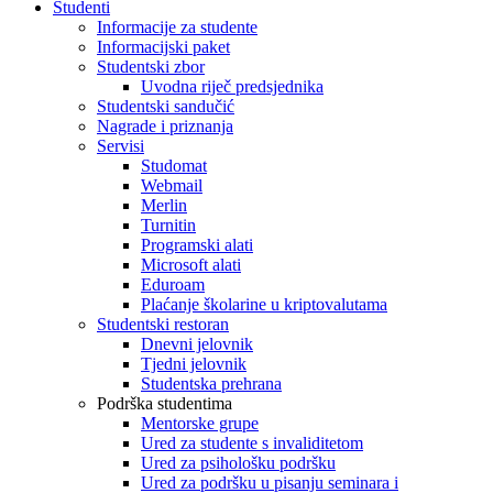
Studenti
Informacije za studente
Informacijski paket
Studentski zbor
Uvodna riječ predsjednika
Studentski sandučić
Nagrade i priznanja
Servisi
Studomat
Webmail
Merlin
Turnitin
Programski alati
Microsoft alati
Eduroam
Plaćanje školarine u kriptovalutama
Studentski restoran
Dnevni jelovnik
Tjedni jelovnik
Studentska prehrana
Podrška studentima
Mentorske grupe
Ured za studente s invaliditetom
Ured za psihološku podršku
Ured za podršku u pisanju seminara i