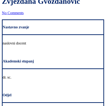
Zvjezdana Gvozdanović
No Comments
Nastavno zvanje
naslovni docent
Akademski stupanj
dr. sc.
Odjel