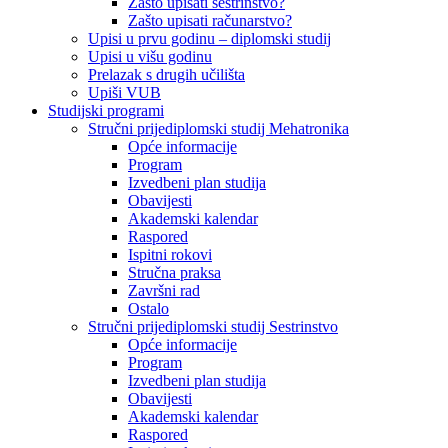
Zašto upisati sestrinstvo?
Zašto upisati računarstvo?
Upisi u prvu godinu – diplomski studij
Upisi u višu godinu
Prelazak s drugih učilišta
Upiši VUB
Studijski programi
Stručni prijediplomski studij Mehatronika
Opće informacije
Program
Izvedbeni plan studija
Obavijesti
Akademski kalendar
Raspored
Ispitni rokovi
Stručna praksa
Završni rad
Ostalo
Stručni prijediplomski studij Sestrinstvo
Opće informacije
Program
Izvedbeni plan studija
Obavijesti
Akademski kalendar
Raspored