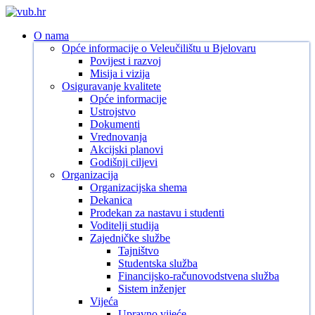
Skip
to
search
Menu
O nama
main
Opće informacije o Veleučilištu u Bjelovaru
content
Povijest i razvoj
Misija i vizija
Osiguravanje kvalitete
Opće informacije
Ustrojstvo
Dokumenti
Vrednovanja
Akcijski planovi
Godišnji ciljevi
Organizacija
Organizacijska shema
Dekanica
Prodekan za nastavu i studenti
Voditelji studija
Zajedničke službe
Tajništvo
Studentska služba
Financijsko-računovodstvena služba
Sistem inženjer
Vijeća
Upravno vijeće