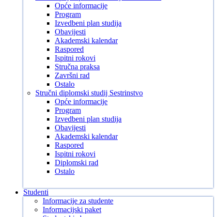
Opće informacije
Program
Izvedbeni plan studija
Obavijesti
Akademski kalendar
Raspored
Ispitni rokovi
Stručna praksa
Završni rad
Ostalo
Stručni diplomski studij Sestrinstvo
Opće informacije
Program
Izvedbeni plan studija
Obavijesti
Akademski kalendar
Raspored
Ispitni rokovi
Diplomski rad
Ostalo
Studenti
Informacije za studente
Informacijski paket