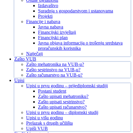
Ostale djelatnosti
Izdavaštvo
Suradnja s gospodarstvom i ustanovama
Projekti
Financije i nabava
Javna nabava
Financijski izvještaji
Financijski plan
Javna objava informacija o trošenju sredstava
proračunskih korisnika
Natječaji
Zašto VUB
Zašto mehatronika na VUB-u?
Zašto sestrinstvo na VUB-u?
Zašto računarstvo na VUB-u?
Upisi
Upisi u prvu godinu – prijediplomski studiji
Postani student
Zašto upisati mehatroniku?
Zašto upisati sestrinstvo?
Zašto upisati računarstvo?
Upisi u prvu godinu – diplomski studij
Upisi u višu godinu
Prelazak s drugih učilišta
Upiši VUB