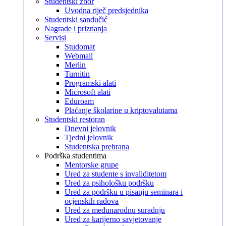
Studentski zbor
Uvodna riječ predsjednika
Studentski sandučić
Nagrade i priznanja
Servisi
Studomat
Webmail
Merlin
Turnitin
Programski alati
Microsoft alati
Eduroam
Plaćanje školarine u kriptovalutama
Studentski restoran
Dnevni jelovnik
Tjedni jelovnik
Studentska prehrana
Podrška studentima
Mentorske grupe
Ured za studente s invaliditetom
Ured za psihološku podršku
Ured za podršku u pisanju seminara i
ocjenskih radova
Ured za međunarodnu suradnju
Ured za karijerno savjetovanje