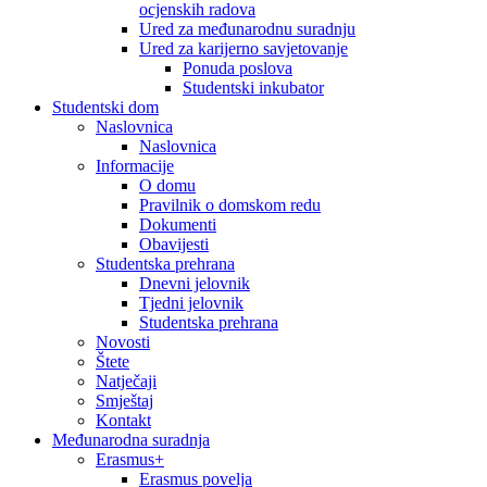
ocjenskih radova
Ured za međunarodnu suradnju
Ured za karijerno savjetovanje
Ponuda poslova
Studentski inkubator
Studentski dom
Naslovnica
Naslovnica
Informacije
O domu
Pravilnik o domskom redu
Dokumenti
Obavijesti
Studentska prehrana
Dnevni jelovnik
Tjedni jelovnik
Studentska prehrana
Novosti
Štete
Natječaji
Smještaj
Kontakt
Međunarodna suradnja
Erasmus+
Erasmus povelja