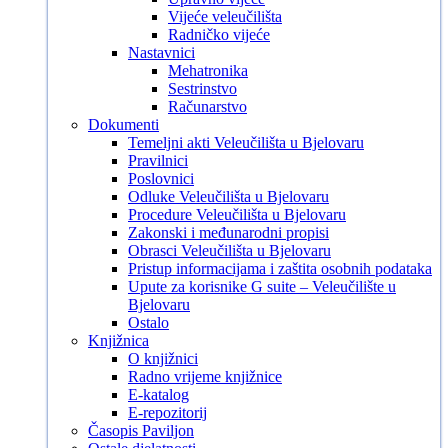
Vijeće veleučilišta
Radničko vijeće
Nastavnici
Mehatronika
Sestrinstvo
Računarstvo
Dokumenti
Temeljni akti Veleučilišta u Bjelovaru
Pravilnici
Poslovnici
Odluke Veleučilišta u Bjelovaru
Procedure Veleučilišta u Bjelovaru
Zakonski i međunarodni propisi
Obrasci Veleučilišta u Bjelovaru
Pristup informacijama i zaštita osobnih podataka
Upute za korisnike G suite – Veleučilište u
Bjelovaru
Ostalo
Knjižnica
O knjižnici
Radno vrijeme knjižnice
E-katalog
E-repozitorij
Časopis Paviljon