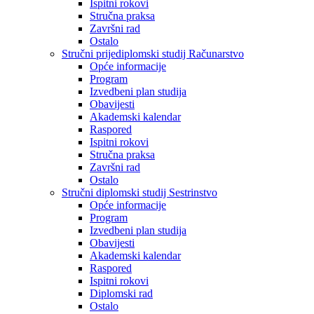
Ispitni rokovi
Stručna praksa
Završni rad
Ostalo
Stručni prijediplomski studij Računarstvo
Opće informacije
Program
Izvedbeni plan studija
Obavijesti
Akademski kalendar
Raspored
Ispitni rokovi
Stručna praksa
Završni rad
Ostalo
Stručni diplomski studij Sestrinstvo
Opće informacije
Program
Izvedbeni plan studija
Obavijesti
Akademski kalendar
Raspored
Ispitni rokovi
Diplomski rad
Ostalo