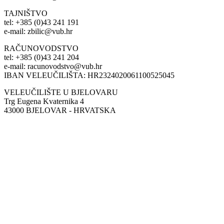
TAJNIŠTVO
tel: +385 (0)43 241 191
e-mail: zbilic@vub.hr
RAČUNOVODSTVO
tel: +385 (0)43 241 204
e-mail: racunovodstvo@vub.hr
IBAN VELEUČILIŠTA: HR2324020061100525045
VELEUČILIŠTE U BJELOVARU
Trg Eugena Kvaternika 4
43000 BJELOVAR - HRVATSKA