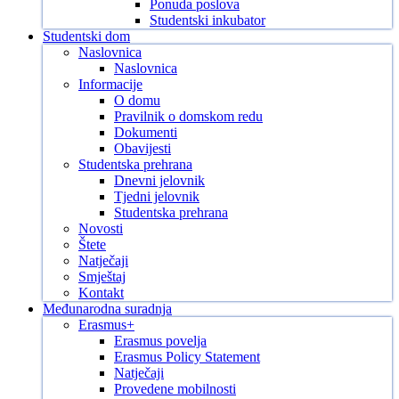
Ponuda poslova
Studentski inkubator
Studentski dom
Naslovnica
Naslovnica
Informacije
O domu
Pravilnik o domskom redu
Dokumenti
Obavijesti
Studentska prehrana
Dnevni jelovnik
Tjedni jelovnik
Studentska prehrana
Novosti
Štete
Natječaji
Smještaj
Kontakt
Međunarodna suradnja
Erasmus+
Erasmus povelja
Erasmus Policy Statement
Natječaji
Provedene mobilnosti