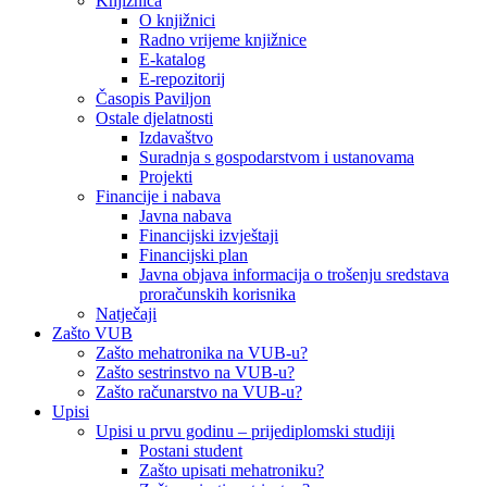
Knjižnica
O knjižnici
Radno vrijeme knjižnice
E-katalog
E-repozitorij
Časopis Paviljon
Ostale djelatnosti
Izdavaštvo
Suradnja s gospodarstvom i ustanovama
Projekti
Financije i nabava
Javna nabava
Financijski izvještaji
Financijski plan
Javna objava informacija o trošenju sredstava
proračunskih korisnika
Natječaji
Zašto VUB
Zašto mehatronika na VUB-u?
Zašto sestrinstvo na VUB-u?
Zašto računarstvo na VUB-u?
Upisi
Upisi u prvu godinu – prijediplomski studiji
Postani student
Zašto upisati mehatroniku?