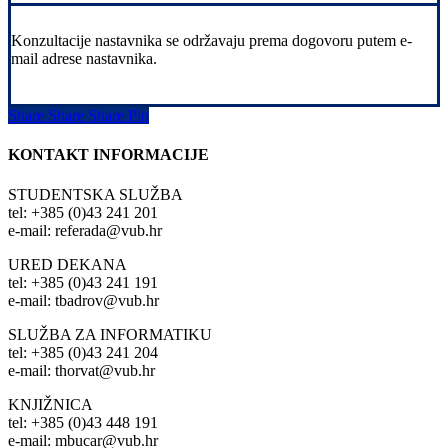
Konzultacije nastavnika se održavaju prema dogovoru putem e-
mail adrese nastavnika.
Share
Share
Share
Share
Pin
KONTAKT INFORMACIJE
STUDENTSKA SLUŽBA
tel: +385 (0)43 241 201
e-mail: referada@vub.hr
URED DEKANA
tel: +385 (0)43 241 191
e-mail: tbadrov@vub.hr
SLUŽBA ZA INFORMATIKU
tel: +385 (0)43 241 204
e-mail: thorvat@vub.hr
KNJIŽNICA
tel: +385 (0)43 448 191
e-mail: mbucar@vub.hr