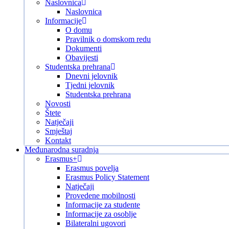
Naslovnica
Naslovnica
Informacije
O domu
Pravilnik o domskom redu
Dokumenti
Obavijesti
Studentska prehrana
Dnevni jelovnik
Tjedni jelovnik
Studentska prehrana
Novosti
Štete
Natječaji
Smještaj
Kontakt
Međunarodna suradnja
Erasmus+
Erasmus povelja
Erasmus Policy Statement
Natječaji
Provedene mobilnosti
Informacije za studente
Informacije za osoblje
Bilateralni ugovori