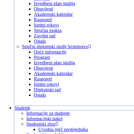
Izvedbeni plan studija
Obavijesti
Akademski kalendar
Raspored
Ispitni rokovi
Stručna praksa
Završni rad
Ostalo
Stručni diplomski studij Sestrinstvo
Opće informacije
Program
Izvedbeni plan studija
Obavijesti
Akademski kalendar
Raspored
Ispitni rokovi
Diplomski rad
Ostalo
Studenti
Informacije za studente
Informacijski paket
Studentski zbor
Uvodna riječ predsjednika