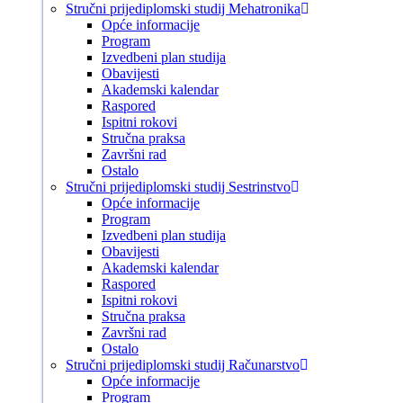
Stručni prijediplomski studij Mehatronika
Opće informacije
Program
Izvedbeni plan studija
Obavijesti
Akademski kalendar
Raspored
Ispitni rokovi
Stručna praksa
Završni rad
Ostalo
Stručni prijediplomski studij Sestrinstvo
Opće informacije
Program
Izvedbeni plan studija
Obavijesti
Akademski kalendar
Raspored
Ispitni rokovi
Stručna praksa
Završni rad
Ostalo
Stručni prijediplomski studij Računarstvo
Opće informacije
Program