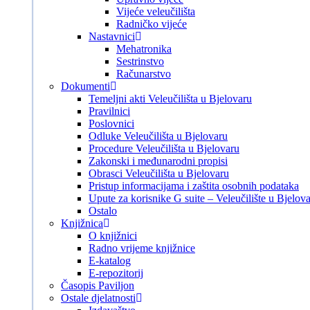
Vijeće veleučilišta
Radničko vijeće
Nastavnici
Mehatronika
Sestrinstvo
Računarstvo
Dokumenti
Temeljni akti Veleučilišta u Bjelovaru
Pravilnici
Poslovnici
Odluke Veleučilišta u Bjelovaru
Procedure Veleučilišta u Bjelovaru
Zakonski i međunarodni propisi
Obrasci Veleučilišta u Bjelovaru
Pristup informacijama i zaštita osobnih podataka
Upute za korisnike G suite – Veleučilište u Bjelov
Ostalo
Knjižnica
O knjižnici
Radno vrijeme knjižnice
E-katalog
E-repozitorij
Časopis Paviljon
Ostale djelatnosti