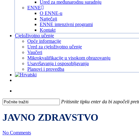
Ured za međunarodnu suradnju
ENNE
O ENNE-u
Natječaji
ENNE intenzivni programi
Kontakt
Cjeloživotno učenje
Opće informacije
Ured za cjeloživotno učenje
Vaučeri
Mikrokvalifikacije u visokom obrazovanju
Usavršavanja i osposobljavanja
Planovi i provedba
Facebook
Instagram
Tiktok
Youtube
search
Pritisnite tipku enter da bi započeli pre
Close
Search
JAVNO ZDRAVSTVO
No Comments