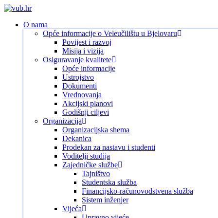
Skip
to
search
Menu
O nama
main
Opće informacije o Veleučilištu u Bjelovaru
content
Povijest i razvoj
Misija i vizija
Osiguravanje kvalitete
Opće informacije
Ustrojstvo
Dokumenti
Vrednovanja
Akcijski planovi
Godišnji ciljevi
Organizacija
Organizacijska shema
Dekanica
Prodekan za nastavu i studenti
Voditelji studija
Zajedničke službe
Tajništvo
Studentska služba
Financijsko-računovodstvena služba
Sistem inženjer
Vijeća
Upravno vijeće