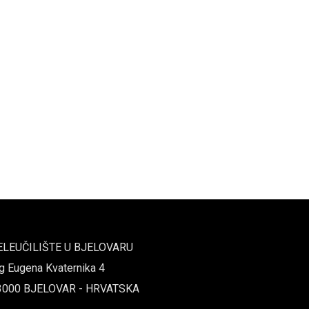
ELEUČILIŠTE U BJELOVARU
g Eugena Kvaternika 4
3000 BJELOVAR - HRVATSKA