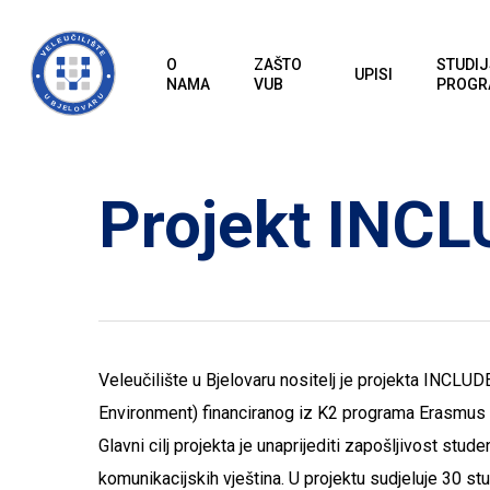
Skip
to
O
ZAŠTO
STUDIJ
UPISI
main
NAMA
VUB
PROGR
content
Projekt INC
Veleučilište u Bjelovaru nositelj je projekta INCLUD
Environment) financiranog iz K2 programa Erasmus pl
Glavni cilj projekta je unaprijediti zapošljivost stude
komunikacijskih vještina. U projektu sudjeluje 30 stu