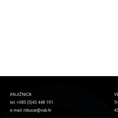
KNJIŽNICA
V
tel: +385 (0)43 448 191
Tr
e-mail: mbucar@vub.hr
4