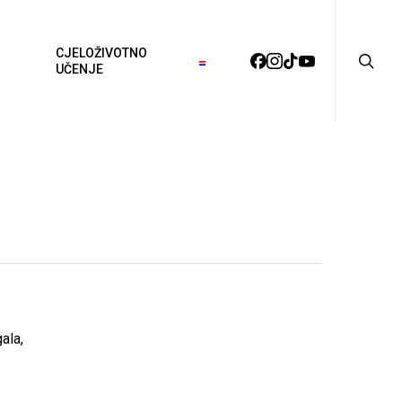
searc
CJELOŽIVOTNO
FACEBOOK
INSTAGRAM
TIKTOK
YOUTUBE
UČENJE
ala,