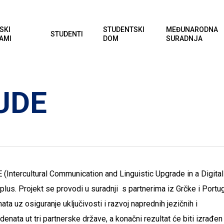
SKI
STUDENTSKI
MEĐUNARODNA
STUDENTI
AMI
DOM
SURADNJA
LUDE
E (Intercultural Communication and Linguistic Upgrade in a Digital
us. Projekt se provodi u suradnji s partnerima iz Grčke i Portug
nata uz osiguranje uključivosti i razvoj naprednih jezičnih i
denata ut tri partnerske države, a konačni rezultat će biti izrađen