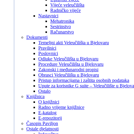
Vijeće veleučilišta
Radničko vijeće
Nastavnici
Mehatronika
Sestrinstvo
Računarstvo
Dokumenti
Temeljni akti Veleučilišta u Bjelovaru
Pravilnici
Poslovnici
Odluke Veleučilišta u Bjelovaru
Procedure Veleučilišta u Bjelovaru
Zakonski i međunarodni propisi
Obrasci Veleučilišta u Bjelovaru
Pristup informacijama i zaštita osobnih podataka
Upute za korisnike G suite – Veleučilište u Bjelov
Ostalo
Knjižnica
O knjižnici
Radno vrijeme knjižnice
E-katalog
E-repozitorij
Časopis Paviljon
Ostale djelatnosti