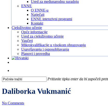
Ured za međunarodnu suradnju
ENNE
O ENNE-u
Natječaji
ENNE intenzivni programi
Kontakt
Cjeloživotno učenje
Opće informacije
Ured za cjeloživotno učenje
Vaučeri
Mikrokvalifikacije u visokom obrazovanju
Usavršavanja i osposobljavanja
Planovi i provedba
Facebook
Instagram
Tiktok
Youtube
search
Pritisnite tipku enter da bi započeli pre
Close
Search
Daliborka Vukmanić
No Comments