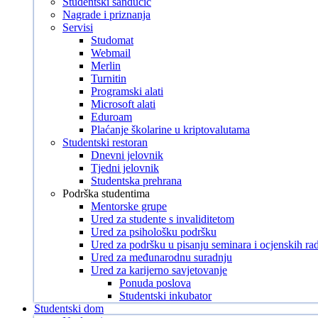
Studentski sandučić
Nagrade i priznanja
Servisi
Studomat
Webmail
Merlin
Turnitin
Programski alati
Microsoft alati
Eduroam
Plaćanje školarine u kriptovalutama
Studentski restoran
Dnevni jelovnik
Tjedni jelovnik
Studentska prehrana
Podrška studentima
Mentorske grupe
Ured za studente s invaliditetom
Ured za psihološku podršku
Ured za podršku u pisanju seminara i ocjenskih ra
Ured za međunarodnu suradnju
Ured za karijerno savjetovanje
Ponuda poslova
Studentski inkubator
Studentski dom