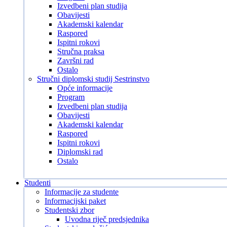
Izvedbeni plan studija
Obavijesti
Akademski kalendar
Raspored
Ispitni rokovi
Stručna praksa
Završni rad
Ostalo
Stručni diplomski studij Sestrinstvo
Opće informacije
Program
Izvedbeni plan studija
Obavijesti
Akademski kalendar
Raspored
Ispitni rokovi
Diplomski rad
Ostalo
Studenti
Informacije za studente
Informacijski paket
Studentski zbor
Uvodna riječ predsjednika