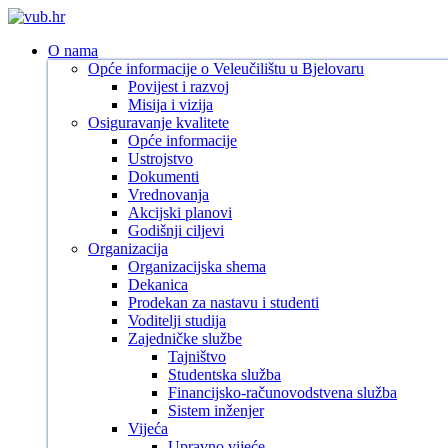
Skip
to
search
Menu
O nama
main
Opće informacije o Veleučilištu u Bjelovaru
content
Povijest i razvoj
Misija i vizija
Osiguravanje kvalitete
Opće informacije
Ustrojstvo
Dokumenti
Vrednovanja
Akcijski planovi
Godišnji ciljevi
Organizacija
Organizacijska shema
Dekanica
Prodekan za nastavu i studenti
Voditelji studija
Zajedničke službe
Tajništvo
Studentska služba
Financijsko-računovodstvena služba
Sistem inženjer
Vijeća
Upravno vijeće