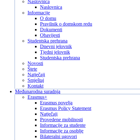
Naslovnica
Naslovnica
Informacije
O domu
Pravilnik o domskom redu
Dokumenti
Obavijesti
Studentska prehrana
Dnevni jelovnik
Tjedni jelovnik
Studentska prehrana
Novosti
Štete
Natječaji
Smještaj
Kontakt
Međunarodna suradnja
Erasmus+
Erasmus povelja
Erasmus Policy Statement
Natječaji
Provedene mobilnosti
Informacije za studente
Informacije za osoblje
Bilateralni ugovori