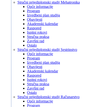
Stručni prijediplomski studij Mehatronika
Opće informacije
Program
Izvedbeni plan studija
Obavijesti
Akademski kalendar
Raspored
Ispitni rokovi
Stručna praksa
Završni rad
Ostalo
Stručni prijediplomski studij Sestrinstvo
Opće informacije
Program
Izvedbeni plan studija
Obavijesti
Akademski kalendar
Raspored
Ispitni rokovi
Stručna praksa
Završni rad
Ostalo
Stručni prijediplomski studij Računarstvo
Opće informacije
Program