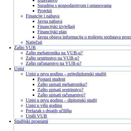
Izdavaštvo
Suradnja s gospodarstvom i ustanovama
Projekti
Financije i nabava
Javna nabava
Financijski izvještaji
Financijski plan
Javna objava informacija o trošenju sredstava pror
Natječaji
Zašto VUB
Zašto mehatronika na VUB-u?
Zašto sestrinstvo na VUB-u?
Zašto računarstvo na VUB-u?
Upisi
Upisi u prvu godinu – prijediplomski studiji
Postani student
Zašto upisati mehatroniku?
Zašto upisati sestrinstvo?
Zašto upisati računarstvo?
Upisi u prvu godinu – diplomski studij
Upisi u višu godinu
Prelazak s drugih učilišta
Upiši VUB
Studijski programi