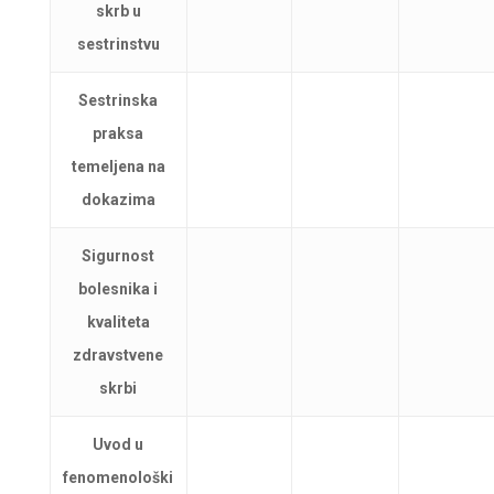
skrb u
sestrinstvu
Sestrinska
praksa
temeljena na
dokazima
Sigurnost
bolesnika i
kvaliteta
zdravstvene
skrbi
Uvod u
fenomenološki