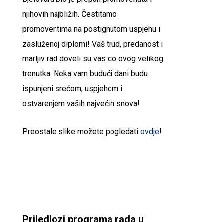
njihovih najbližih. Čestitamo
promoventima na postignutom uspjehu i
zasluženoj diplomi! Vaš trud, predanost i
marljiv rad doveli su vas do ovog velikog
trenutka. Neka vam budući dani budu
ispunjeni srećom, uspjehom i
ostvarenjem vaših najvećih snova!
Preostale slike možete pogledati
ovdje
!
Prijedlozi programa rada u